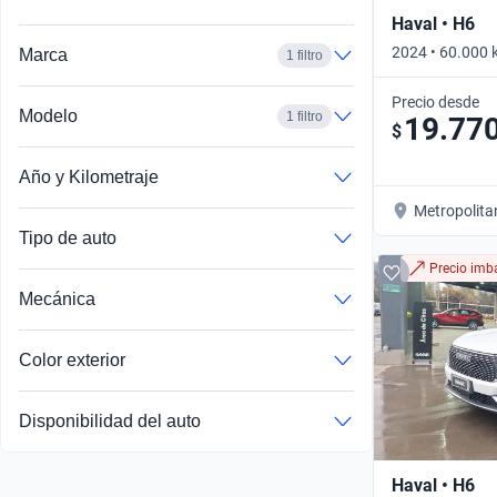
Haval • H6
2024 • 60.000
Marca
1 filtro
DELUXE • Auto
Precio desde
Modelo
1 filtro
19.77
$
Año y Kilometraje
Metropolita
Tipo de auto
Precio imba
Mecánica
Color exterior
Disponibilidad del auto
Haval • H6