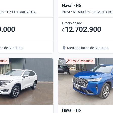
Haval • H6
 km • 1.5T HYBRID AUTO
2024 • 61.500 km • 2.0 AUTO AC
mático
Automático
Precio desde
0.000
12.702.900
$
na de Santiago
Metropolitana de Santiago
tible
Precio imbatible
Haval • H6