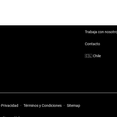
Haval H2
Haval Jolion
Trabaja con nosotr
Contacto
🇨🇱
Chile
e Privacidad
·
Términos y Condiciones
·
Sitemap