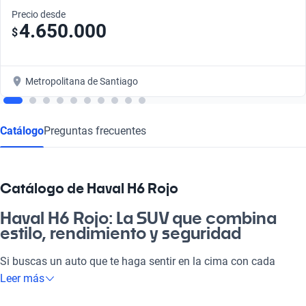
Precio desde
4.650.000
$
Metropolitana de Santiago
Catálogo
Preguntas frecuentes
Catálogo de Haval H6 Rojo
Haval H6 Rojo: La SUV que combina
estilo, rendimiento y seguridad
Si buscas un auto que te haga sentir en la cima con cada
paseo, el Haval H6 Rojo es la elección perfecta. Con su diseño
Leer más
atractivo y prestaciones acordes al día a día, este vehículo se