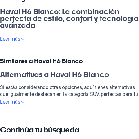
Haval H6 Blanco: La combinación
perfecta de estilo, confort y tecnología
avanzada
Si buscas un vehículo que se adapte a tu estilo de vida, el
Leer más
Haval H6 Blanco es lo que necesitas. Este auto es perfecto para
el día a día, ya sea para ir a la pega, disfrutar de un paseo
familiar o escaparte a la playa. Su diseño elegante y moderno,
Similares a Haval H6 Blanco
sumado a su equipamiento, lo hacen destacar entre los demás.
Valoriza tus recorridos con un auto que ofrece un confort
Alternativas a Haval H6 Blanco
premium y tecnología de punta, asegurando que cada viaje sea
una experiencia única.
Si estás considerando otras opciones, aquí tienes alternativas
que igualmente destacan en la categoría SUV, perfectas para tu
¿Por qué elegir Haval H6 Blanco?
estilo de vida.
Leer más
Tecnología al servicio de tu comodidad
Haval H6 Rojo
Disfrutá de la mejor tecnología con Tecnología moderna, lo que
Haval H6 Rojo es ideal si buscas un diseño audaz y
Continúa tu búsqueda
hará que cada viaje sea placentero y conectado.
características similares al Blanco.