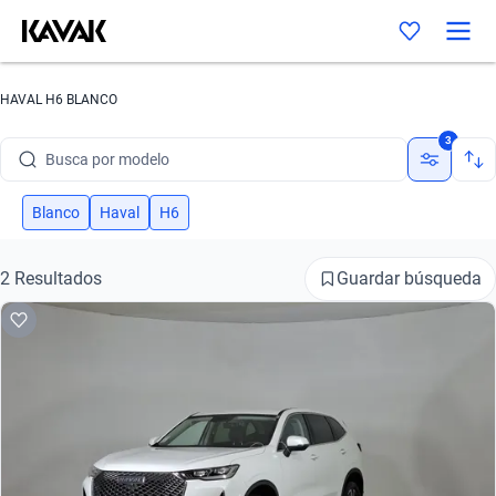
HAVAL H6 BLANCO
Busca por marca
3
Busca por modelo
Busca por versión
Blanco
Haval
H6
Busca por año
Guardar búsqueda
2 Resultados
Busca por marca
Busca por modelo
Busca por versión
Busca por año