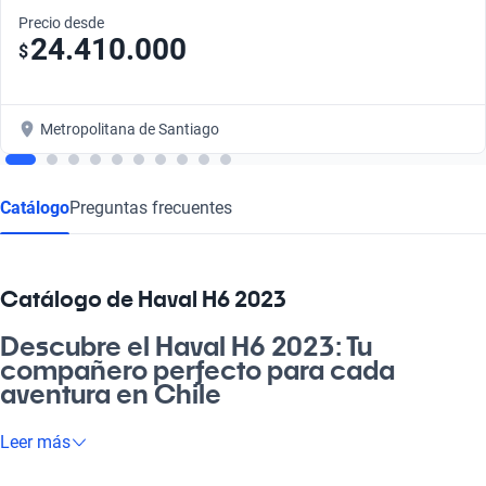
Precio desde
24.410.000
$
Metropolitana de Santiago
Catálogo
Preguntas frecuentes
Catálogo de Haval H6 2023
Descubre el Haval H6 2023: Tu
compañero perfecto para cada
aventura en Chile
Mira, el Haval H6 2023 es la máquina perfecta para quienes
Leer más
buscan un auto que se ajuste a su vida, ya sea para ir a la