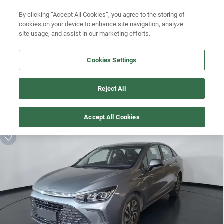
Busca por versión
By clicking “Accept All Cookies”, you agree to the storing of
Ubicación
cookies on your device to enhance site navigation, analyze
site usage, and assist in our marketing efforts.
Busca por año
Busca por marca
Cookies Settings
Busca por modelo
¡Vaya! Alguien más se llevó este auto pero, aquí hay más que 
Reject All
te pueden gustar.
Busca por versión
¡Descubre otros modelos que tenemos
Accept All Cookies
disponibles de baic!
Busca por año