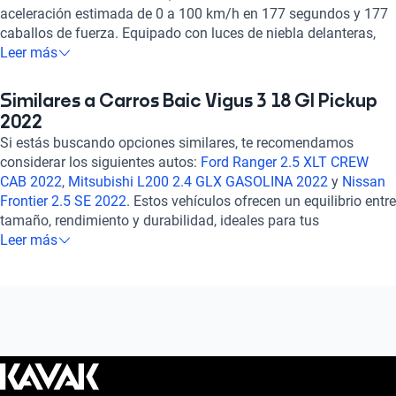
aceleración estimada de 0 a 100 km/h en 177 segundos y 177
caballos de fuerza. Equipado con luces de niebla delanteras,
vidrios eléctricos, aire acondicionado automático y sistema de
Leer más
audio con Bluetooth, este BAIC Vigus 3 te ofrece comodidad y
conectividad en cada viaje. Con tracción delantera y frenos
Similares a Carros Baic Vigus 3 18 Gl Pickup
ABS, garantiza seguridad en todo momento. Su diseño robusto
2022
y moderno, junto con su configuración de motor Inline, lo
Si estás buscando opciones similares, te recomendamos
convierten en una opción versátil para tus necesidades diarias.
considerar los siguientes autos:
Ford Ranger 2.5 XLT CREW
Experimenta la calidad y el rendimiento de este vehículo que se
CAB 2022
,
Mitsubishi L200 2.4 GLX GASOLINA 2022
y
Nissan
adapta a tu estilo de vida. ¡Haz tuyo el BAIC Vigus 3 1.8 GL
Frontier 2.5 SE 2022
. Estos vehículos ofrecen un equilibrio entre
2022 y vive la experiencia de conducir con confianza y estilo!
tamaño, rendimiento y durabilidad, ideales para tus
necesidades diarias. Explora sus características detalladas en
Leer más
nuestra sección de autos similares para encontrar la mejor
opción que se adapte a tu estilo de vida. ¡Encuentra tu próximo
auto con Kavak y disfruta de la mejor experiencia de compra!