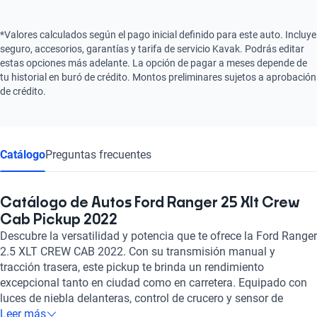
*Valores calculados según el pago inicial definido para este auto. Incluye
seguro, accesorios, garantías y tarifa de servicio Kavak. Podrás editar
estas opciones más adelante. La opción de pagar a meses depende de
tu historial en buró de crédito. Montos preliminares sujetos a aprobación
de crédito.
Catálogo
Preguntas frecuentes
Catálogo de Autos Ford Ranger 25 Xlt Crew
Cab Pickup 2022
Descubre la versatilidad y potencia que te ofrece la Ford Ranger
2.5 XLT CREW CAB 2022. Con su transmisión manual y
tracción trasera, este pickup te brinda un rendimiento
excepcional tanto en ciudad como en carretera. Equipado con
luces de niebla delanteras, control de crucero y sensor de
distancia con cámara, cada viaje será seguro y cómodo. Sus 7
Leer más