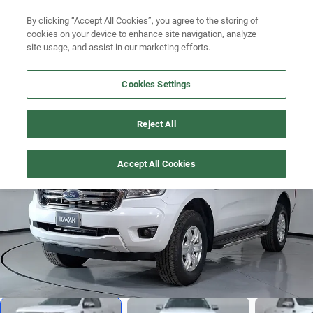
By clicking “Accept All Cookies”, you agree to the storing of
Ubicación
Busca por año
cookies on your device to enhance site navigation, analyze
site usage, and assist in our marketing efforts.
Busca por marca
Cookies Settings
Busca por modelo
RANGER
>
2022
Busca por versión
Reject All
Precio imbatible
1
/
18
Busca por año
Accept All Cookies