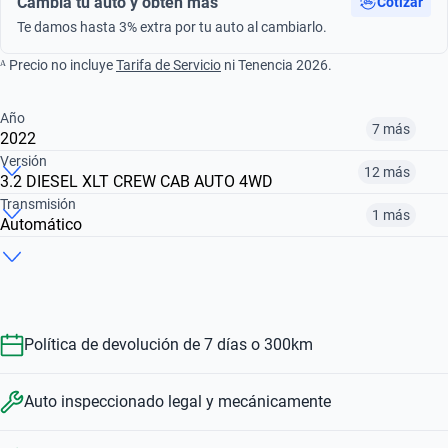
Cambia tu auto y obtén más
Cotizar
Te damos hasta 3% extra por tu auto al cambiarlo.
ᴬ Precio no incluye
Tarifa de Servicio
ni Tenencia 2026.
Año
7 más
2022
Versión
12 más
3.2 DIESEL XLT CREW CAB AUTO 4WD
¿Comparar versiones? → Pregúntale a KOPI
Transmisión
1 más
Automático
¿Comparar versiones? → Pregúntale a KOPI
2017
2018
2019
¿Comparar versiones? → Pregúntale a KOPI
2.5 XL CREW CAB
2.5 XL CREW CAB 4WD HR BASE
2.5 XL CREW CAB GAS
$294,999
$268,999
$300,999
Manual
Automático
$283,999
$300,999
$294,999
Política de devolución de 7 días o 300km
$283,999
$547,999
Auto inspeccionado legal y mecánicamente