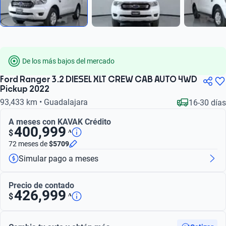
De los más bajos del mercado
Ford Ranger 3.2 DIESEL XLT CREW CAB AUTO 4WD
Pickup 2022
93,433 km • Guadalajara
16-30 días
A meses con KAVAK Crédito
400,999
ᴬ
$
72 meses
de
$5709
Simular pago a meses
Precio de contado
426,999
ᴬ
$