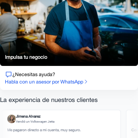
Impulsa tu negocio
¿Necesitas ayuda?
Habla con un asesor por WhatsApp
La experiencia de nuestros clientes
Jimena Alvarez
Renata N
Vendió un Volkswagen Jetta
Vendió un
garon directo a mi cuenta, muy seguro.
Compran cualq