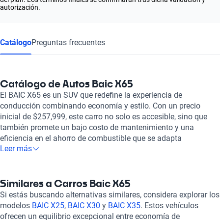
autorización.
Catálogo
Preguntas frecuentes
Catálogo de Autos Baic X65
El BAIC X65 es un SUV que redefine la experiencia de
conducción combinando economía y estilo. Con un precio
inicial de $257,999, este carro no solo es accesible, sino que
también promete un bajo costo de mantenimiento y una
eficiencia en el ahorro de combustible que se adapta
Leer más
perfectamente a tu presupuesto. Su diseño robusto y su amplio
espacio interior lo convierten en una opción ideal para quienes
buscan un auto económico sin sacrificar calidad ni comodidad.
Además, la seguridad vehicular es una prioridad en el BAIC X65,
Similares a Carros Baic X65
equipado con características que te brindan tranquilidad en
Si estás buscando alternativas similares, considera explorar los
cada viaje. Entre los modelos disponibles en México, el
BAIC
modelos
BAIC X25
,
BAIC X30
y
BAIC X35
. Estos vehículos
X65 2018
y 2019 destacan por su rendimiento y características.
ofrecen un equilibrio excepcional entre economía de