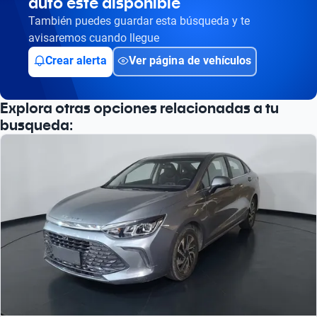
auto esté disponible
Busca por versión
También puedes guardar esta búsqueda y te
Busca por año
avisaremos cuando llegue
Crear alerta
Ver página de vehículos
Explora otras opciones relacionadas a tu
busqueda: