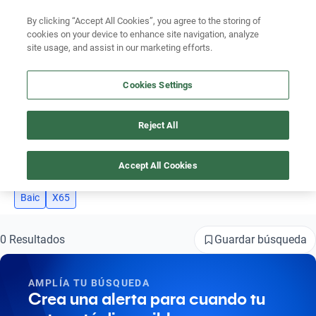
By clicking “Accept All Cookies”, you agree to the storing of
Ubicación
cookies on your device to enhance site navigation, analyze
site usage, and assist in our marketing efforts.
Encuentra el auto ideal para tu presupuesto
Simular plan a meses
Cookies Settings
Reject All
AUTOS BAIC X65
Busca por marca
2
Busca por modelo
Accept All Cookies
Busca por versión
Baic
X65
Busca por año
Guardar búsqueda
0 Resultados
Busca por marca
AMPLÍA TU BÚSQUEDA
Busca por modelo
Crea una alerta para cuando tu