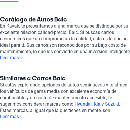
Catálogo de Autos Baic
En Kavak, te presentamos a una marca que se distingue por su
excelente relación calidad-precio: Baic. Si buscas carros
económicos que no comprometan la calidad, esta es la opción
ideal para ti. Sus carros son reconocidos por su bajo costo de
mantenimiento, lo que los convierte en una inversión inteligente
Leer más
a largo plazo. Además, destacan por su eficiencia en el
consumo de combustible, permitiéndote ahorrar en cada viaje.
Con precios que varían desde los $194,999 hasta los $372,999,
ofrece una amplia gama de opciones para adaptarse a
Similares a Carros Baic
diferentes presupuestos. No solo se preocupa por tu economía,
Si estás explorando opciones de autos seminuevos y te atraen
sino también por tu seguridad. Sus carros están equipados con
los vehículos de gama media con excelente economía de
tecnología de seguridad de última generación, brindándote
combustible y un costo de mantenimiento accesible, te
tranquilidad en cada viaje. Además, son carros duraderos y
sugerimos considerar marcas como
Hyundai
,
Kia
y
Suzuki
.
confiables, con un buen rendimiento y menor propensión a
Estas marcas, al igual que la que tienes en mente, son
fallas. Entre los modelos disponibles en México, puedes
Leer más
reconocidas por ofrecer una amplia gama de modelos, desde
encontrar el
X25
, un SUV compacto ideal para la ciudad, o el
sedanes compactos hasta SUVs, todos equipados con
BJ40
, un todoterreno perfecto para las aventuras fuera de la
tecnología moderna para tu comodidad y seguridad. En Kavak,