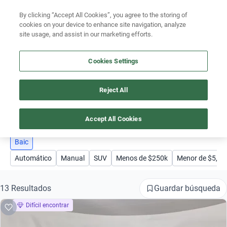
By clicking “Accept All Cookies”, you agree to the storing of
Ubicación
cookies on your device to enhance site navigation, analyze
site usage, and assist in our marketing efforts.
Encuentra el auto ideal para tu presupuesto
Simular plan a meses
Cookies Settings
Busca por marca
Reject All
AUTOS BAIC
Busca por modelo
1
Busca por versión
Accept All Cookies
Busca por año
Baic
Automático
Manual
SUV
Menos de $250k
Menor de $5,0
Busca por marca
Busca por modelo
Guardar búsqueda
13 Resultados
Difícil encontrar
Busca por versión