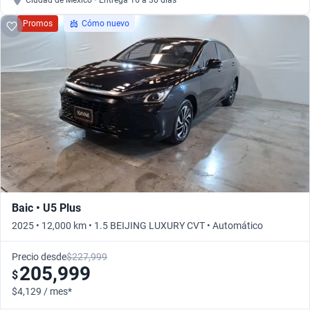
Ciudad de México • Entrega 16 a 30 días
Promos
Cómo nuevo
Baic • U5 Plus
2025 • 12,000 km • 1.5 BEIJING LUXURY CVT • Automático
Precio desde
$227,999
205,999
$
$4,129 / mes*