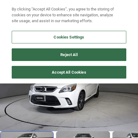
By clicking “Accept All Cookies”, you agree to the storing of
Ubicación
Busca por año
cookies on your device to enhance site navigation, analyze
site usage, and assist in our marketing efforts.
Busca por marca
Cookies Settings
Busca por modelo
D20
>
2018
Busca por versión
Reject All
Difícil encontrar
1
/
19
Busca por año
Accept All Cookies