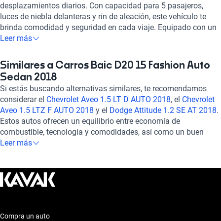
desplazamientos diarios. Con capacidad para 5 pasajeros,
luces de niebla delanteras y rin de aleación, este vehículo te
brinda comodidad y seguridad en cada viaje. Equipado con un
motor de 1.5 litros y 4 cilindros, alcanza una aceleración
Leer más
estimada de 0-100 km/h en 113 segundos y 113 caballos de
fuerza. Disfruta de su tracción delantera, asientos de tela, aire
Similares a Carros Baic D20 15 Fashion Auto
acondicionado automático y tecnología como Bluetooth y
Sedan 2018
sensor de distancia. Con una calificación destacada en
Si estás buscando alternativas similares, te recomendamos
potencia, confort y seguridad, el BAIC D20 es la elección ideal
considerar el
Chevrolet Aveo 1.5 LT D AUTO 2018
, el
Chevrolet
para quienes buscan un auto confiable y eficiente. ¡Haz tuyo
Aveo 1.5 LTZ F AUTO 2018
y el
Dodge Attitude 1.2 SE AT 2018
.
este modelo y experimenta la excelencia en cada kilómetro
Estos autos ofrecen un equilibrio entre economía de
recorrido!
combustible, tecnología y comodidades, así como un buen
rendimiento en manejo y seguridad. Explora estas opciones
Leer más
para encontrar el auto que se ajuste a tus necesidades y
preferencias. ¡Te esperamos para que descubras tu próximo
vehículo ideal!
Compra un auto