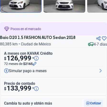
Pocos en el mercado
Baic D20 1.5 FASHION AUTO Sedan 2018
80,385 km • Ciudad de México
4-7 días
A meses con KAVAK Crédito
126,999
ᴬ
$
72 meses
de
$2165
Simular pago a meses
Precio de contado
133,999
ᴬ
$
Cambia tu auto y obtén más
Cotizar