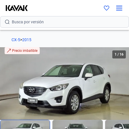
Busca por modelo
Busca por versión
Busca por año
CX-5
>
2015
Busca por marca
Precio imbatible
1
/
16
Busca por modelo
Busca por versión
Busca por año