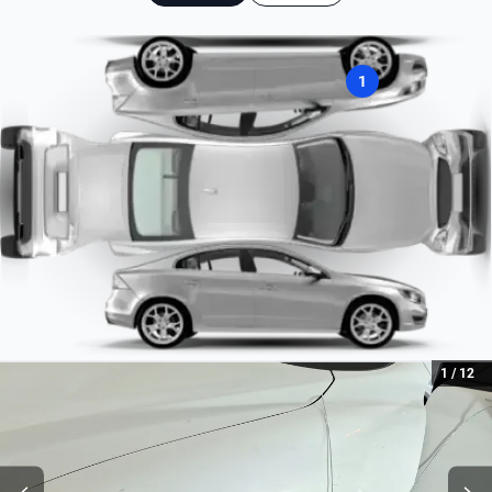
Combustible
Tipo Frenos ABS
Combustible premium
Sí
1
Tipo de motor
Combustión
1
/
12