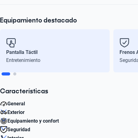
Equipamiento destacado
Pantalla Táctil
Frenos 
Entretenimiento
Segurid
Características
General
Exterior
Caballos de Fuerza Estimado
Equipamiento y confort
143
Diámetro de Rin
Seguridad
17
Aire acondicionado