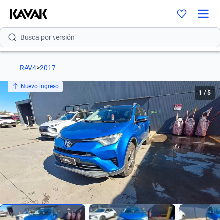
Busca por modelo
Busca por versión
Busca por año
RAV4
>
2017
Busca por marca
Nuevo ingreso
1
/
5
Busca por modelo
Busca por versión
Busca por año