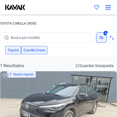
TOYOTA COROLLA CROSS
Busca por marca
2
Busca por modelo
Busca por versión
Toyota
Corolla Cross
Busca por año
Guardar búsqueda
1 Resultados
Busca por marca
Nuevo ingreso
Busca por modelo
Busca por versión
Busca por año