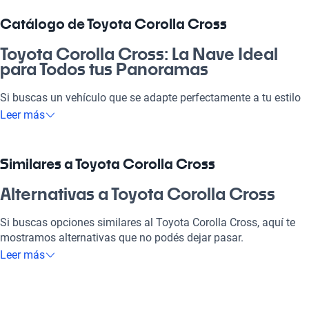
Catálogo de Toyota Corolla Cross
Toyota Corolla Cross: La Nave Ideal
para Todos tus Panoramas
Si buscas un vehículo que se adapte perfectamente a tu estilo
de vida, el Toyota Corolla Cross es lo que necesitas. Este SUV
Leer más
no solo destaca por su diseño elegante y moderno, sino que
también ofrece un rendimiento excepcional, ideal para viajar al
sur o simplemente ir a la pega. Con su espacio amplio y
Similares a Toyota Corolla Cross
cómodo, es perfecto para la familia y disfrute recreativo.
Además, su tecnología moderna y sistemas de seguridad te
Alternativas a Toyota Corolla Cross
brindan la tranquilidad que mereces en cada viaje. ¡La mejor
opción en el mercado chileno para quienes buscan calidad y
Si buscas opciones similares al Toyota Corolla Cross, aquí te
confort!
mostramos alternativas que no podés dejar pasar.
Leer más
¿Por qué elegir Toyota Corolla Cross?
Toyota Hilux
Tecnología al servicio de tu comodidad
La Toyota Hilux es ideal para quienes necesitan un vehículo
robusto y versátil para el trabajo y el ocio.