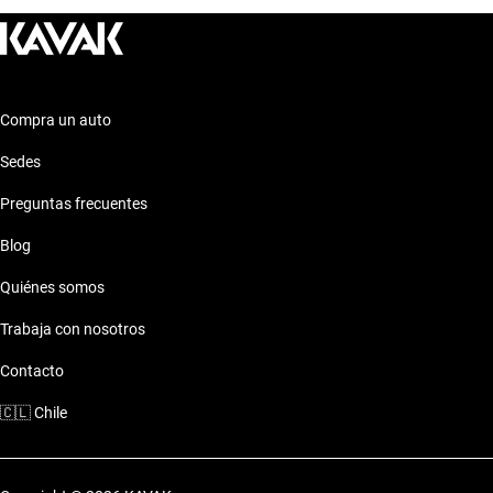
de capacidad, y la posibilidad de elegir entre transmisión
Automático, Manual, este coche es ideal para cualquier viaje.
Compra un auto
Sedes
Preguntas frecuentes
Blog
Quiénes somos
Trabaja con nosotros
Contacto
🇨🇱
Chile