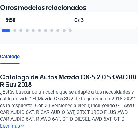
Otros modelos relacionados
Bt50
Cx 3
Catálogo
Catálogo de Autos Mazda CX-5 2.0 SKYACTIV
R Suv 2018
¿Estás buscando un coche que se adapte a tus necesidades y
estilo de vida? El Mazda CX5 SUV de la generación 2018-2022
es la respuesta. Con 31 versiones a elegir, incluyendo GT AWD
CAR AUDIO 6AT, R CAR AUDIO 6AT, GTX TURBO PLUS AWD
CAR AUDIO 6AT, R AWD 6AT, GT D DIESEL AWD 6AT, GT D
DIESEL AWD CAR AUDIO 6AT entre otros igualmente notables,
Leer más
un motor de Gasolina, Diesel y un tanque de 2.0, 2.5, 2.2 litros