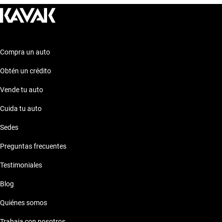
emocionante y satisfactoria. Explora estas opciones para
encontrar el auto que se adapte perfectamente a tus
necesidades y preferencias. ¡Descubre más sobre ellos en
nuestra sección de autos similares!
Compra un auto
Obtén un crédito
Vende tu auto
Cuida tu auto
Sedes
Preguntas frecuentes
Testimoniales
Blog
Quiénes somos
Trabaja con nosotros