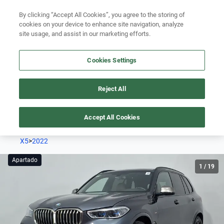
Ven a conocernos. Encuentra tu sede Kavak más cercana
aquí
.
Busca por modelo
By clicking “Accept All Cookies”, you agree to the storing of
cookies on your device to enhance site navigation, analyze
Ubicación
Busca por versión
site usage, and assist in our marketing efforts.
Busca por año
Cookies Settings
Busca por marca
Reject All
Busca por modelo
Este auto está apartado pero podría volver a estar disponible
pronto.
Accept All Cookies
Busca por versión
X5
Busca por año
>
2022
Apartado
1
/
19