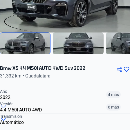
Bmw X5 4.4 M50I AUTO 4WD Suv 2022
31,332 km • Guadalajara
Año
4 más
2022
Versión
6 más
4.4 M50I AUTO 4WD
¿Comparar versiones? → Pregúntale a KOPI
Transmisión
Automático
¿Comparar versiones? → Pregúntale a KOPI
2018
2019
2020