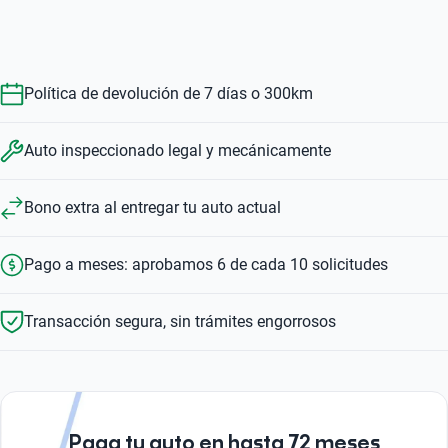
4.4 M50I AUTO 4WD
4.4 XDRIVE50IA M SPORT AUTO 4WD
3.0 XDRIVE 35IA EXCELLENCE AUTO 4WD
$369,999
$621,999
$682,999
$718,999
$621,999
$369,999
Política de devolución de 7 días o 300km
Auto inspeccionado legal y mecánicamente
Bono extra al entregar tu auto actual
Pago a meses: aprobamos 6 de cada 10 solicitudes
Transacción segura, sin trámites engorrosos
Paga tu auto en hasta 72 meses