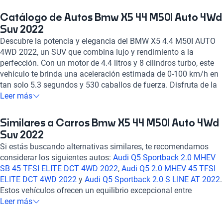
Catálogo de Autos Bmw X5 44 M50I Auto 4Wd
Suv 2022
Descubre la potencia y elegancia del BMW X5 4.4 M50I AUTO
4WD 2022, un SUV que combina lujo y rendimiento a la
perfección. Con un motor de 4.4 litros y 8 cilindros turbo, este
vehículo te brinda una aceleración estimada de 0-100 km/h en
tan solo 5.3 segundos y 530 caballos de fuerza. Disfruta de la
tracción 4x4 y la transmisión automática de 8 velocidades que
Leer más
te garantizan un manejo suave y potente en cualquier terreno.
Equipado con tecnología de punta como Bluetooth, GPS, Apple
Similares a Carros Bmw X5 44 M50I Auto 4Wd
CarPlay y Android Auto, además de sistemas de seguridad
Suv 2022
avanzados como bolsas de aire frontales y laterales, frenos
Si estás buscando alternativas similares, te recomendamos
ABS y asistencia de frenado. Con un diseño imponente y
considerar los siguientes autos:
Audi Q5 Sportback 2.0 MHEV
detalles de lujo como asientos de cuero, techo panorámico y
SB 45 TFSI ELITE DCT 4WD 2022
,
Audi Q5 2.0 MHEV 45 TFSI
rines de aleación de 21 pulgadas, el BMW X5 4.4 M50I AUTO
ELITE DCT 4WD 2022
y
Audi Q5 Sportback 2.0 S LINE AT 2022
.
4WD 2022 es la combinación perfecta de estilo y rendimiento.
Estos vehículos ofrecen un equilibrio excepcional entre
¡Haz tuya esta experiencia de conducción excepcional con
tecnología avanzada, seguridad confiable y un rendimiento
Leer más
Kavak!
dinámico, brindándote una experiencia de conducción