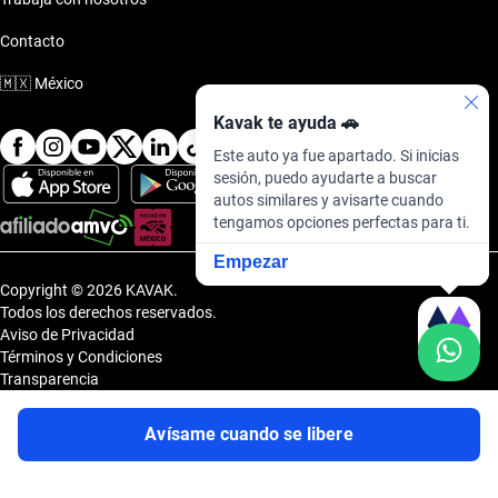
Contacto
🇲🇽
México
Kavak te ayuda 🚗
Este auto ya fue apartado. Si inicias
sesión, puedo ayudarte a buscar
autos similares y avisarte cuando
tengamos opciones perfectas para ti.
Empezar
Copyright © 2026 KAVAK.
Todos los derechos reservados.
Aviso de Privacidad
Términos y Condiciones
Transparencia
Transparencia Financiera
Sitemap
Avísame cuando se libere
Uvi Tech, S.A.P.I. de C.V., Carretera Amomolulco - Capulhuac, No. 1 Col.
El Panteón, Lerma de Villada, Estado de México, México, C.P. 52005