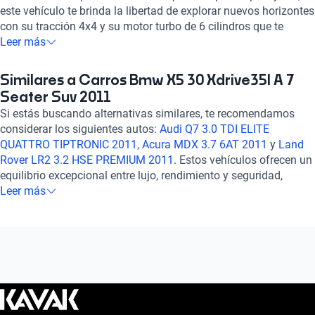
este vehículo te brinda la libertad de explorar nuevos horizontes
con su tracción 4x4 y su motor turbo de 6 cilindros que te
impulsará con sus 302 caballos de fuerza. Disfruta de su lujo
Leer más
interior con asientos de cuero, aire acondicionado automático y
sistema de sonido de alta calidad. Con características de
Similares a Carros Bmw X5 30 Xdrive35I A 7
seguridad como bolsas de aire frontales y laterales, frenos ABS
Seater Suv 2011
y asistencia de frenado, te sentirás protegido en todo momento.
Si estás buscando alternativas similares, te recomendamos
Experimenta la excelencia en cada detalle con el BMW X5 3.0
considerar los siguientes autos:
Audi Q7 3.0 TDI ELITE
XDRIVE35I A 7 SEATER 2011, un compañero confiable para tus
QUATTRO TIPTRONIC 2011
,
Acura MDX 3.7 6AT 2011
y
Land
aventuras en carretera. ¡Haz tuya esta experiencia única!
Rover LR2 3.2 HSE PREMIUM 2011
. Estos vehículos ofrecen un
equilibrio excepcional entre lujo, rendimiento y seguridad,
ideales para quienes buscan una experiencia de conducción
Leer más
premium. Explora sus características detalladas en nuestra
sección de autos similares y encuentra el auto que se adapte
perfectamente a tus necesidades y preferencias. ¡Tu próxima
aventura sobre ruedas te espera!