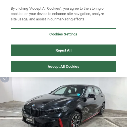
By clicking “Accept All Cookies”, you agree to the storing of
Ubicación
Busca por versión
cookies on your device to enhance site navigation, analyze
site usage, and assist in our marketing efforts.
Busca por año
Cookies Settings
Busca por marca
¡Vaya! Alguien más se llevó este auto pero, aquí hay más que 
Busca por modelo
Reject All
te pueden gustar.
Busca por versión
¡Descubre otros modelos que tenemos
Accept All Cookies
disponibles de Bmw!
Busca por año