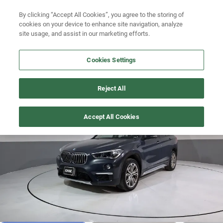
Ven a conocernos. Encuentra tu sede Kavak más cercana
aquí
.
By clicking “Accept All Cookies”, you agree to the storing of
cookies on your device to enhance site navigation, analyze
Ubicación
site usage, and assist in our marketing efforts.
Busca por marca
Cookies Settings
Busca por modelo
X1
>
2019
Reject All
Busca por versión
Precio imbatible
1
/
6
Accept All Cookies
Busca por año
Busca por marca
Busca por modelo
Busca por versión
Busca por año