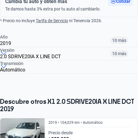
Cambia tu auto y obtén más
Cotizar
Te damos hasta 3% extra por tu auto al cambiarlo.
ᴬ Precio no incluye
Tarifa de Servicio
ni Tenencia 2026.
Año
10 más
2019
Versión
10 más
2.0 SDRIVE20IA X LINE DCT
¿Comparar versiones? → Pregúntale a KOPI
Transmisión
Automático
¿Comparar versiones? → Pregúntale a KOPI
2014
2016
2017
1.5 SDRIVE18IA EXECUTIVE DCT
2.0 SDRIVE20I DCT
2.0 SDRIVE20IA
$159,999
$260,999
$268,999
$221,999
$401,999
$159,999
Descubre otros X1 2.0 SDRIVE20IA X LINE DCT
2019
2019 • 104,029 km • Automático
Precio desde