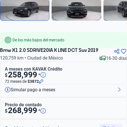
De los más bajos del mercado
Bmw X1 2.0 SDRIVE20IA X LINE DCT Suv 2019
120,759 km • Ciudad de México
16-30 días
A meses con KAVAK Crédito
258,999
ᴬ
$
72 meses
de
$3872
Simular pago a meses
Precio de contado
268,999
ᴬ
$