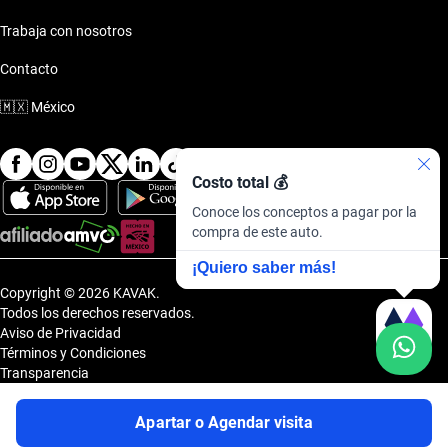
Trabaja con nosotros
Contacto
🇲🇽
México
Costo total 💰
Conoce los conceptos a pagar por la
compra de este auto.
¡Quiero saber más!
Copyright © 2026 KAVAK.
Todos los derechos reservados.
Aviso de Privacidad
Términos y Condiciones
Transparencia
Transparencia Financiera
Sitemap
Apartar o Agendar visita
Uvi Tech, S.A.P.I. de C.V., Carretera Amomolulco - Capulhuac, No. 1 Col.