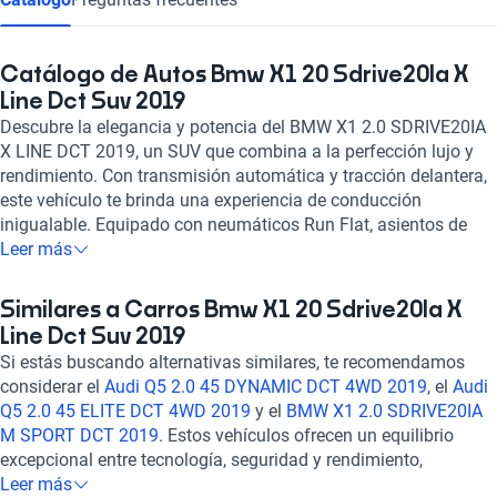
Catálogo de Autos Bmw X1 20 Sdrive20Ia X
Line Dct Suv 2019
Descubre la elegancia y potencia del BMW X1 2.0 SDRIVE20IA
X LINE DCT 2019, un SUV que combina a la perfección lujo y
rendimiento. Con transmisión automática y tracción delantera,
este vehículo te brinda una experiencia de conducción
inigualable. Equipado con neumáticos Run Flat, asientos de
cuero, sistema de aire acondicionado automático y tecnología
Leer más
Bluetooth, cada detalle ha sido cuidadosamente diseñado para
tu comodidad y conveniencia. Con un motor turbo de 2.0 litros
Similares a Carros Bmw X1 20 Sdrive20Ia X
y 189 caballos de fuerza, sentirás la emoción al acelerar de 0 a
Line Dct Suv 2019
100 km/h en tan solo 7.7 segundos. Además, su sistema de
Si estás buscando alternativas similares, te recomendamos
frenos ABS, control de crucero y múltiples airbags garantizan tu
considerar el
Audi Q5 2.0 45 DYNAMIC DCT 4WD 2019
, el
Audi
seguridad en todo momento. Experimenta la excelencia en
Q5 2.0 45 ELITE DCT 4WD 2019
y el
BMW X1 2.0 SDRIVE20IA
cada viaje con el BMW X1 2.0 SDRIVE20IA X LINE DCT 2019.
M SPORT DCT 2019
. Estos vehículos ofrecen un equilibrio
¡Hazlo tuyo y eleva tu experiencia de manejo a un nivel
excepcional entre tecnología, seguridad y rendimiento,
superior!
brindando una experiencia de conducción de alta calidad.
Leer más