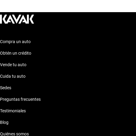
Explora estas opciones para encontrar el auto que se adapte
perfectamente a tus necesidades y preferencias. ¡Descubre
más en nuestra sección de autos similares!
Compra un auto
Obtén un crédito
Vende tu auto
Cuida tu auto
Sedes
Preguntas frecuentes
Testimoniales
Blog
Quiénes somos