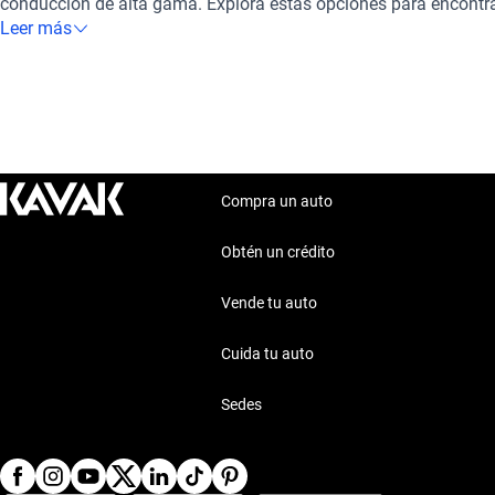
conducción de alta gama. Explora estas opciones para encontra
perfectamente a tus necesidades y preferencias. ¡Descubre má
Leer más
nuestra sección de autos similares!
Compra un auto
Obtén un crédito
Vende tu auto
Cuida tu auto
Sedes