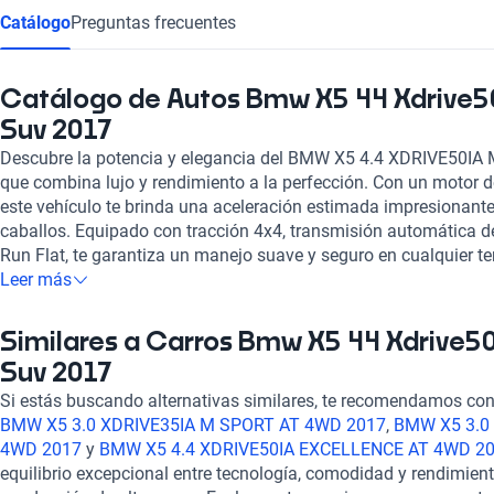
Catálogo
Preguntas frecuentes
Catálogo de Autos Bmw X5 44 Xdrive5
Suv 2017
Descubre la potencia y elegancia del BMW X5 4.4 XDRIVE50I
que combina lujo y rendimiento a la perfección. Con un motor de 4
este vehículo te brinda una aceleración estimada impresionant
caballos. Equipado con tracción 4x4, transmisión automática d
Run Flat, te garantiza un manejo suave y seguro en cualquier ter
cuero, sistema de audio de alta calidad, pantalla a color, GPS y
Leer más
experiencia de conducción inigualable. Con una calificación de
seguridad, el BMW X5 4.4 XDRIVE50IA M SPORT AT 4WD 2017 es
Similares a Carros Bmw X5 44 Xdrive5
quienes buscan un vehículo sofisticado y potente. ¡Haz tuya est
Suv 2017
experimenta el lujo en cada kilómetro recorrido!
Si estás buscando alternativas similares, te recomendamos cons
BMW X5 3.0 XDRIVE35IA M SPORT AT 4WD 2017
,
BMW X5 3.0
4WD 2017
y
BMW X5 4.4 XDRIVE50IA EXCELLENCE AT 4WD 2
equilibrio excepcional entre tecnología, comodidad y rendimien