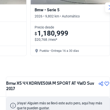
Bmw • Serie 5
2026 • 9,802 km • Automático
Precio desde
1,180,999
$
$20,768 /mes*
Puebla • Entrega 16 a 30 días
Bmw X5 4.4 XDRIVE50IA M SPORT AT 4WD Suv
2017
¡Vaya! Alguien más se llevó este auto pero, aquí hay más 
que te pueden gustar.