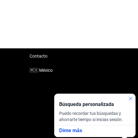
Contacto
🇲🇽
México
Búsqueda personalizada
Puedo recordar tus búsquedas y
ahorrarte tiempo si inicias sesión.
Dime más