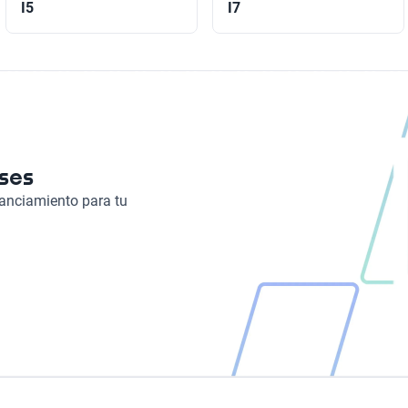
I5
I7
eses
nanciamiento para tu