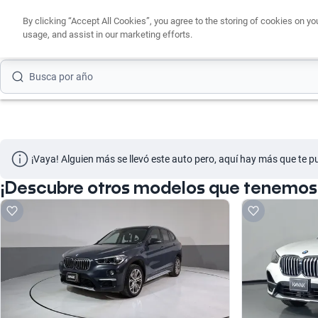
Busca por versión
By clicking “Accept All Cookies”, you agree to the storing of cookies on yo
usage, and assist in our marketing efforts.
Busca por año
Busca por marca
Busca por modelo
Busca por versión
¡Vaya! Alguien más se llevó este auto pero, aquí hay más que te p
Busca por año
¡Descubre otros modelos que tenemos