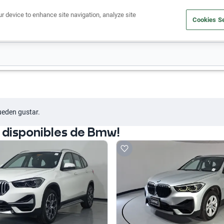
ur device to enhance site navigation, analyze site
Cookies Se
Obtén un crédito
Compra un auto
Vende tu auto
Cuid
ueden gustar.
 disponibles de Bmw!