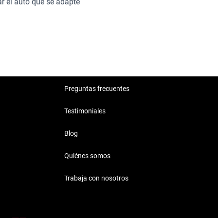
r el auto que se adapte
s sobre estos modelos en
Preguntas frecuentes
Testimoniales
Blog
Quiénes somos
Trabaja con nosotros