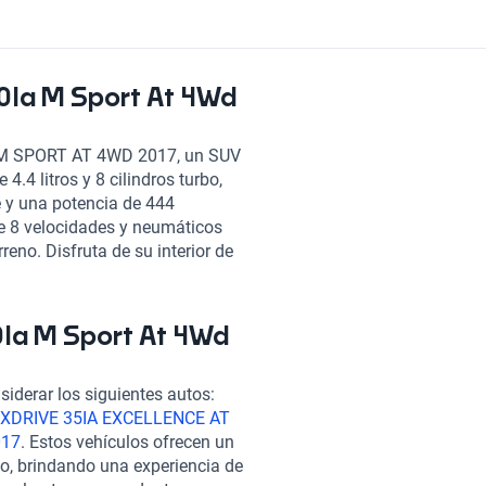
0Ia M Sport At 4Wd
A M SPORT AT 4WD 2017, un SUV
.4 litros y 8 cilindros turbo,
e y una potencia de 444
e 8 velocidades y neumáticos
reno. Disfruta de su interior de
 control de crucero para una
stacada en potencia, confort y
 la elección ideal para
0Ia M Sport At 4Wd
a joya automotriz y
iderar los siguientes autos:
 XDRIVE 35IA EXCELLENCE AT
017
. Estos vehículos ofrecen un
to, brindando una experiencia de