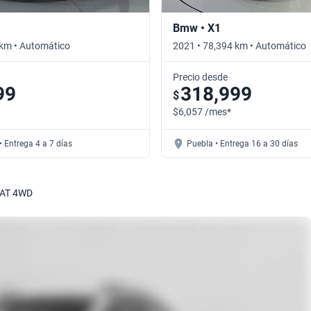
Bmw • X1
 km • Automático
2021 • 78,394 km • Automático
Precio desde
99
318,999
$
$6,057 /mes*
• Entrega 4 a 7 días
Puebla • Entrega 16 a 30 días
 AT 4WD