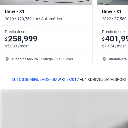
Bmw • X1
Bmw • X1
2019 • 120,759 km • Automático
2022 • 37,580
Precio desde
Precio desde
258,999
401,9
$
$
$5,033 /mes*
$7,474 /mes*
Ciudad de México • Entrega 16 a 30 días
Guadalajara 
AUTOS SEMINUEVOS
>
BMW
>
X5
>
2017
>
4.4 XDRIVE50IA M SPORT