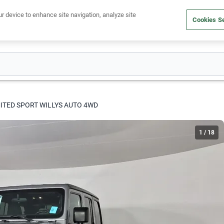
Ven a conocernos. Encuentra tu sede Kavak más cercana
aquí
.
ur device to enhance site navigation, analyze site
Cookies Se
dito
Compra un auto
Vende tu auto
Cuida tu auto
Nosotr
ITED SPORT WILLYS AUTO 4WD
1
/
18