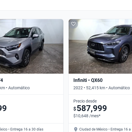
V4
Infiniti • QX60
 km • Automático
2022 • 52,415 km • Automático
Precio desde
99
587,999
$
$10,648 /mes*
xico • Entrega 16 a 30 días
Ciudad de México • Entrega 16 a 