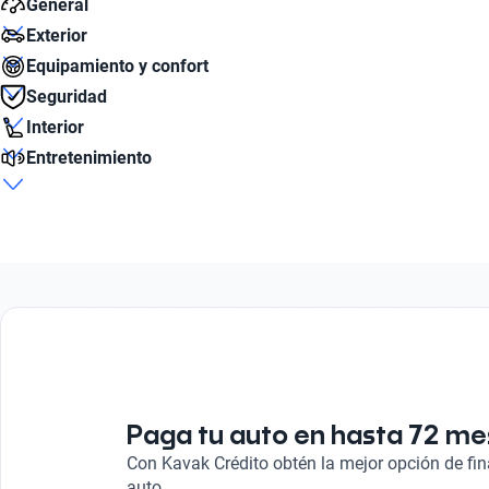
General
Exterior
Caballos de Fuerza Estimado
Equipamiento y confort
285
Diámetro de Rin
Seguridad
17
Boton de Encendido
Interior
Start/Stop
Sí
Bolsas de Aire Delanteras
Sí
Entretenimiento
Tipo de bulbo luz baja
Sí
Número de Pasajeros
LED
Sensor de distancia
5
Apple CarPlay
Autonomía combinada (km)
Sí
Cantidad de discos de freno
Sí
830
Tipo de Rin
4
Aleación
Asistencia de estacionamiento
Android Auto
Número de Velocidades
Camara
Número total de Airbags
Sí
8
4
Radio
Combustible
AM/FM
Híbrido
Paga tu auto en hasta 72 m
Con Kavak Crédito obtén la mejor opción de fi
auto