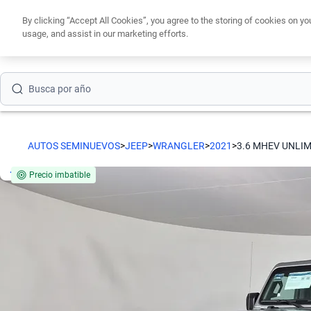
By clicking “Accept All Cookies”, you agree to the storing of cookies on yo
Busca por modelo
usage, and assist in our marketing efforts.
Obtén un cré
Busca por versión
Busca por año
Busca por marca
AUTOS SEMINUEVOS
>
JEEP
>
WRANGLER
>
2021
>
3.6 MHEV UNLIM
Busca por modelo
Precio imbatible
Busca por versión
Busca por año