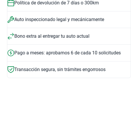
Política de devolución de 7 días o 300km
$381,999
3.6 MHEV UNLTD RUB XTREME RECON AUTO 4WD
$476,500
3.6 MHEV UNLIMITED RUBICON AUTO 4WD
Auto inspeccionado legal y mecánicamente
$872,999
$768,999
2017
2018
Bono extra al entregar tu auto actual
$526,500
2.0 UNLIMITED WILLYS AUTO 4WD
$477,999
3.6 MHEV RUBICON AUTO 4WD
Pago a meses: aprobamos 6 de cada 10 solicitudes
$928,999
$718,999
2019
2020
Transacción segura, sin trámites engorrosos
$605,999
3.6 UNLIMITED RUBICON AUTO 4WD
$748,999
3.6 UNLIMITED SAHARA AUTO 4WD
$748,999
$605,999
2021
2023
Pantalla Táctil
Apple Car Play
Entretenimiento
Entretenimiento
$637,999
3.6 MHEV UNLIMITED SPORT WILLYS AUTO 4WD
$872,999
3.6 JK UNLIMITED SAHARA 4X4 ATX
$637,999
$477,999
2024