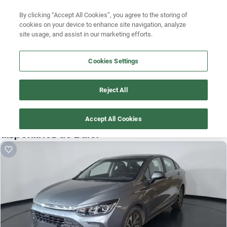
Ven a conocernos. Encuentra tu sede Kavak más cercana
aquí
.
Busca por modelo
By clicking “Accept All Cookies”, you agree to the storing of
cookies on your device to enhance site navigation, analyze
Ubicación
Busca por versión
site usage, and assist in our marketing efforts.
Busca por año
Cookies Settings
Reject All
¡Vaya! Alguien más se llevó este auto pero, aquí hay más que 
te pueden gustar.
Accept All Cookies
¡Descubre otros modelos que tenemos
disponibles de Baic!