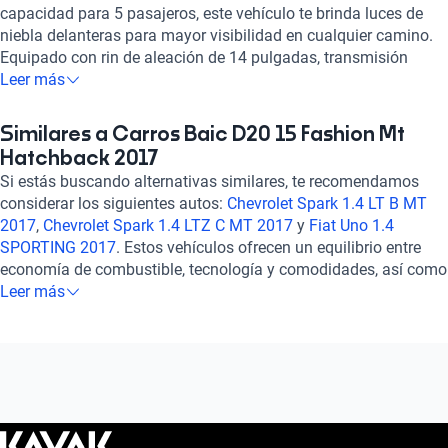
capacidad para 5 pasajeros, este vehículo te brinda luces de
niebla delanteras para mayor visibilidad en cualquier camino.
Equipado con rin de aleación de 14 pulgadas, transmisión
manual y un motor de 1.5 litros, este BAIC ofrece una
Leer más
aceleración estimada de 0 a 100 km/h en 111 segundos y 111
caballos de fuerza. Disfruta de la comodidad con aire
Similares a Carros Baic D20 15 Fashion Mt
acondicionado automático, vidrios eléctricos, ajuste de altura
Hatchback 2017
del volante y asientos de tela. Además, cuenta con tecnología
Si estás buscando alternativas similares, te recomendamos
Bluetooth, pantalla a color y sensor de distancia para una
considerar los siguientes autos:
Chevrolet Spark 1.4 LT B MT
experiencia de conducción segura y conectada. Con una
2017
,
Chevrolet Spark 1.4 LTZ C MT 2017
y
Fiat Uno 1.4
calificación destacada en potencia, confort y seguridad, el BAIC
SPORTING 2017
. Estos vehículos ofrecen un equilibrio entre
D20 1.5 FASHION MT 2017 es la elección perfecta para quienes
economía de combustible, tecnología y comodidades, así como
buscan un auto versátil y confiable. ¡Haz tuya esta joya
un tamaño compacto ideal para la ciudad. Explora estas
Leer más
automotriz y vive la emoción de la carretera con Kavak!
opciones para encontrar el auto que se ajuste a tus
necesidades y preferencias. ¡Descubre más detalles en nuestra
sección de preguntas frecuentes sobre autos similares!