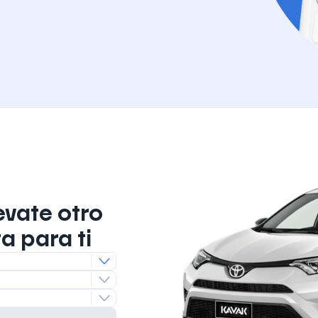
evate otro
a para ti