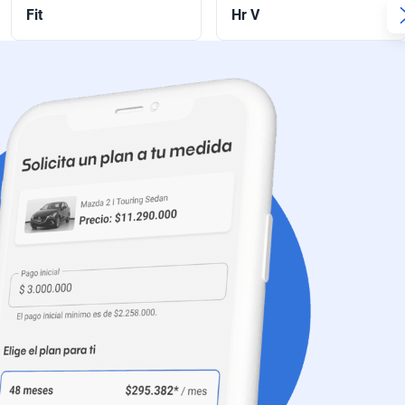
Fit
Hr V