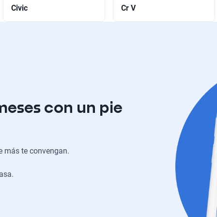
Civic
Cr V
meses con un pie
ue más te convengan.
casa.