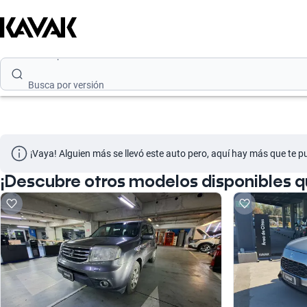
Busca por marca
Busca por modelo
Busca por versión
Busca por año
Busca por marca
¡Vaya! Alguien más se llevó este auto pero, aquí hay más que te p
Busca por modelo
¡Descubre otros modelos disponibles 
Busca por versión
Busca por año