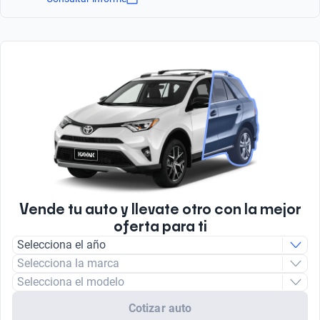
SUV
Aceleración Estimada 0-100 km/h
Tipo Frenos ABS
10.4
Tipo de bulbo luz baja
Sí
Halogeno
Combined (km)
Número total de Airbags
661
2
Litros
2.0
Tipo de motor
Combustión
Vende tu auto y llevate otro con la mejor
oferta para ti
Combustible
Selecciona el año
Gasolina
Selecciona la marca
Selecciona el modelo
Cotizar auto