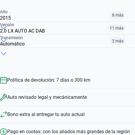
Año
8 más
2015
Versión
11 más
2.0 LX AUTO AC DAB
2014
2015
2016
Transmisión
2 más
Automático
2.0 LX 2WD 6AB 6AT
2.0 GTL 2WD 6AT
2.0 LX 2WD 6AT
$8.396.900
$9.300.900
$14.690.000
Automática
Manual
Automático
$12.690.000
$12.490.000
$16.690.000
$12.690.000
$14.690.000
$15.155.900
Política de devolución: 7 días o 300 km
Auto revisado legal y mecánicamente
Bono extra al entregar tu auto actual
Pago en cuotas: con los aliados más grandes de la región