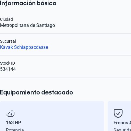
Información básica
Ciudad
Metropolitana de Santiago
Sucursal
Kavak Schiappaccasse
Stock ID
534144
Equipamiento destacado
163 HP
Frenos 
Potencia
Segurid