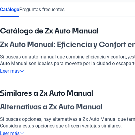
Catálogo
Preguntas frecuentes
Catálogo de Zx Auto Manual
Zx Auto Manual: Eficiencia y Confort 
Si buscas un auto manual que combine eficiencia y confort, ¡est
Auto Manual son ideales para moverte por la ciudad o escaparte 
Además, su potencia y rendimiento te aseguran que cada paseo 
Leer más
que el Zx Auto Manual es la mejor opción si deseas una máqui
económica que se adapte a tus necesidades diarias, ya sea en e
escapada a la cordillera.
Similares a Zx Auto Manual
¿Por qué elegir Zx Auto Manual?
Alternativas a Zx Auto Manual
Tecnología al servicio de tu comodidad
Si buscas opciones, hay alternativas a Zx Auto Manual que tam
Considera estas opciones que ofrecen ventajas similares.
Disfrutá de la mejor tecnología con Tecnología moderna, lo que
Leer más
placentero y conectado.