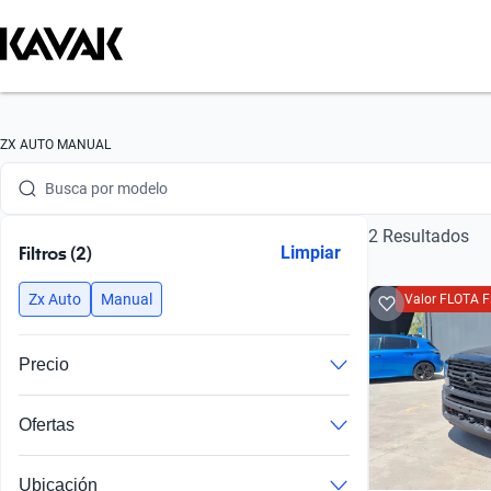
Busca por marca
ZX AUTO MANUAL
Busca por modelo
2 Resultados
Busca por versión
Filtros (2)
Limpiar
Busca por año
Zx Auto
Manual
Valor FLOTA F
Busca por marca
Precio
Busca por modelo
Ofertas
Busca por versión
Busca por año
Ubicación