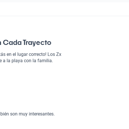
en Cada Trayecto
ás en el lugar correcto! Los Zx
a la playa con la familia.
sea la raja. No hay duda de
na confiable, cómoda y
l tráfico santiaguino o en una
bién son muy interesantes.
 hará que cada viaje sea