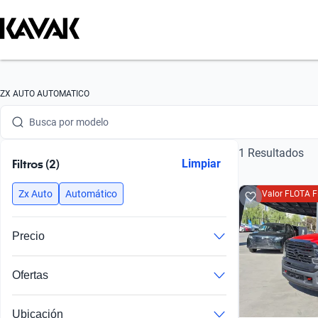
Busca por marca
ZX AUTO AUTOMATICO
Busca por modelo
1 Resultados
Busca por versión
Filtros (2)
Limpiar
Busca por año
Zx Auto
Automático
Valor FLOTA F
Busca por marca
Precio
Busca por modelo
Ofertas
Busca por versión
Busca por año
Ubicación