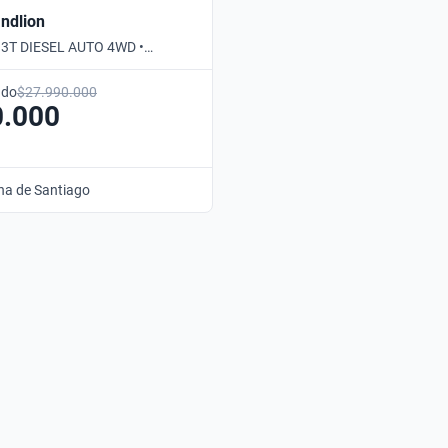
andlion
2.3T DIESEL AUTO 4WD •
ado
$27.990.000
0.000
na de Santiago