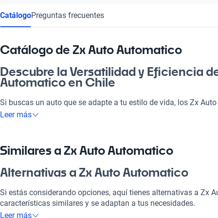
Catálogo
Preguntas frecuentes
Catálogo de Zx Auto Automatico
Descubre la Versatilidad y Eficiencia de
Automatico en Chile
Si buscas un auto que se adapte a tu estilo de vida, los Zx Au
excepcional. No solo cuentan con un rendimiento eficiente, sin
Leer más
comodidad y tecnología moderna para que cada viaje sea plac
ideales para el día a día, ya sea que necesites ir a la pega, un p
amigos. En el competitivo mercado automotriz chileno, optar p
Similares a Zx Auto Automatico
significa elegir un vehículo que se caracteriza por su fiabilidad
necesidades. Además, estos autos están diseñados para brindart
Alternativas a Zx Auto Automatico
volante, tanto en la ciudad como en la carretera.
Si estás considerando opciones, aquí tienes alternativas a Zx 
¿Por qué elegir Zx Auto Automatico?
características similares y se adaptan a tus necesidades.
Leer más