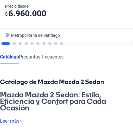
Precio desde
6.960.000
$
Metropolitana de Santiago
Catálogo
Preguntas frecuentes
Catálogo de Mazda Mazda 2 Sedan
Mazda Mazda 2 Sedan: Estilo,
Eficiencia y Confort para Cada
Ocasión
¿Estás buscando un auto que combine estilo y eficiencia? El
Leer más
Mazda Mazda 2 Sedan es la opción perfecta para ti. Este