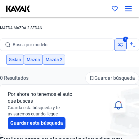
MAZDA MAZDA 2 SEDAN
Busca por marca
3
Busca por modelo
Busca por versión
Sedan
Mazda
Mazda 2
Busca por año
Guardar búsqueda
0 Resultados
Busca por marca
Por ahora no tenemos el auto
Busca por modelo
que buscas
Guarda esta búsqueda y te
Busca por versión
avisaremos cuando llegue
Guardar esta búsqueda
Busca por año