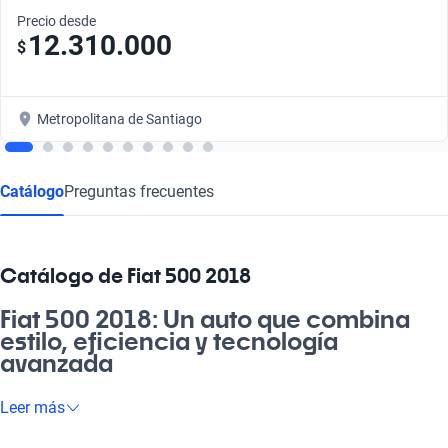
Precio desde
12.310.000
$
Metropolitana de Santiago
Catálogo
Preguntas frecuentes
Catálogo de Fiat 500 2018
Fiat 500 2018: Un auto que combina
estilo, eficiencia y tecnología
avanzada
El Fiat 500 2018 es una máquina diseñada para quienes
Leer más
valoran la ciudad pero sin sacrificar el estilo. Este vehículo