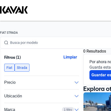
Busca por marca
FIAT STRADA
Busca por modelo
0 Resultados
Busca por versión
Filtros (1)
Limpiar
Por ahora n
Busca por año
Guarda esta
Fiat
Strada
Guardar e
Busca por marca
Precio
Busca por modelo
Explora o
Ubicación
Busca por versión
Busca por año
Marca
1 filtro