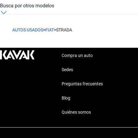
Fiat Strada Pickup
Busca por otros modelos
Fiat 500
AUTOS USADOS
>
FIAT
>
STRADA
Fiat 500X
Fiat Cronos
Compra un auto
Fiat Fullback
Sedes
Preguntas frecuentes
Fiat Mobi
Blog
Fiat Pulse
Quiénes somos
Fiat Siena
Fiat Uno