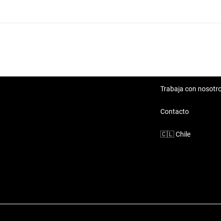
Fiat 500C
Fiat Argo
Fiat Fastback
Trabaja con nosotr
Fiat Grande punto
Contacto
🇨🇱
Chile
Fiat Palio
Fiat Punto
Fiat Strada