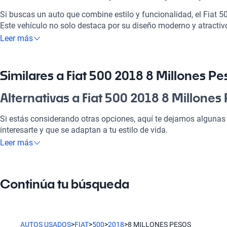
Si buscas un auto que combine estilo y funcionalidad, el Fiat 50
Este vehículo no solo destaca por su diseño moderno y atractiv
perfectamente a tus necesidades diarias, ya sea para ir a la pega,
Leer más
de paseo con la familia. Además, cuenta con tecnología moder
sea más placentero. Con un Fiat 500 2018 a 8 millones de peso
rendimiento y comodidad en cada viaje.
Similares a Fiat 500 2018 8 Millones Pe
¿Por qué elegir Fiat 500 2018 8 Millon
Alternativas a Fiat 500 2018 8 Millones
Tecnología al servicio de tu comodidad
Si estás considerando otras opciones, aquí te dejamos algunas 
interesarte y que se adaptan a tu estilo de vida.
Disfrutá de la mejor tecnología con Tecnología moderna, lo que
Leer más
placentero y conectado.
Fiat Ducato
Modelos Más Demandados
Ideal para quienes necesitan espacio y versatilidad, el Fiat Duca
Continúa tu búsqueda
Fiat Ducato
,
Fiat Uno
,
Fiat Strada
ofrecen las características ide
Fiat Uno
Ventajas específicas del tipo de carrocería
El Fiat Uno ofrece un diseño práctico y funcional, perfecto para 
AUTOS USADOS
>
FIAT
>
500
>
2018
>
8 MILLONES PESOS
Como hatchback, este vehículo ofrece un tamaño compacto que 