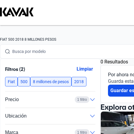
Busca por marca
FIAT 500 2018 8 MILLONES PESOS
Busca por modelo
0 Resultados
Busca por versión
Filtros (2)
Limpiar
Por ahora n
Busca por año
Guarda esta
Fiat
500
8 millones de pesos
2018
Guardar e
Busca por marca
Precio
1 filtro
Busca por modelo
Explora o
Ubicación
Busca por versión
Busca por año
Marca
1 filtro