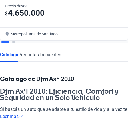
Precio desde
4.650.000
$
Metropolitana de Santiago
Catálogo
Preguntas frecuentes
Catálogo de Dfm Ax4 2010
Dfm Ax4 2010: Eficiencia, Comfort y
Seguridad en un Solo Vehículo
Si buscás un auto que se adapte a tu estilo de vida y a la vez te
entregue comodidad y seguridad, el Dfm Ax4 2010 es la opción
Leer más
perfecta. Este vehículo es ideal para ir a la pega, pasear con la