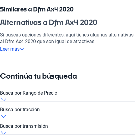
en esos panoramas de fin de semana. Te va a encantar cómo
combina confort y tecnología, brindándote una experiencia de
Similares a Dfm Ax4 2020
manejo que es la raja. Además, su rendimiento te permitirá
disfrutar de cada viaje sin preocupaciones. Con el Dfm Ax4
Alternativas a Dfm Ax4 2020
2020, no solo eliges un vehículo, sino un compañero ideal para
el día a día.
Si buscas opciones diferentes, aquí tienes algunas alternativas
al Dfm Ax4 2020 que son igual de atractivas.
¿Por qué elegir Dfm Ax4 2020?
Leer más
Dfm Ax4 2020
Tecnología al servicio de tu comodidad
El Dfm Ax4 2020 es ideal para quienes buscan eficiencia y
Disfrutá de la mejor tecnología con Tecnología moderna, lo que
estilo en un solo vehículo.
Continúa tu búsqueda
hará que cada viaje sea placentero y conectado.
Dfm Ax4 2019
Modelos Más Demandados
Busca por Rango de Precio
El Dfm Ax4 2019 combina tecnología de punta con un diseño
Dfm 580
,
Dfm H30
,
Dfm AX7
ofrecen las características ideales
atractivo y funcional.
Dfm AX4 2020 de 10 millones de pesos
para tu estilo de vida.
Busca por tracción
Dfm Ax4 2021
Ventajas específicas del tipo de carrocería
Dfm AX4 2020 de 12 millones de pesos
Dfm AX4 2020 4x2
Busca por transmisión
El Dfm Ax4 2021 incorpora los últimos avances en seguridad y
Con su carrocería versátil, este vehículo ofrece amplio espacio
confort para tu comodidad.