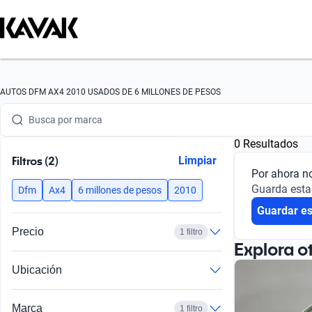
AUTOS DFM AX4 2010 USADOS DE 6 MILLONES DE PESOS
Busca por marca
0 Resultados
Busca por modelo
Filtros (2)
Limpiar
Por ahora n
Busca por versión
Guarda esta
Dfm
Ax4
6 millones de pesos
2010
Guardar e
Busca por año
Precio
1 filtro
Busca por marca
Explora o
Ubicación
Busca por modelo
Busca por versión
Marca
1 filtro