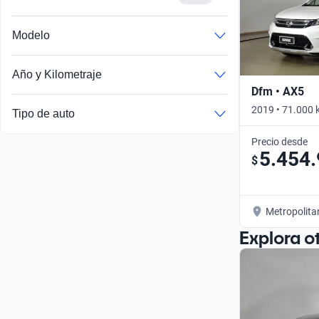
Busca por año
Modelo
Año y Kilometraje
Dfm • AX5
2019 • 71.000 
Tipo de auto
Precio desde
5.454
$
Metropolita
Explora o