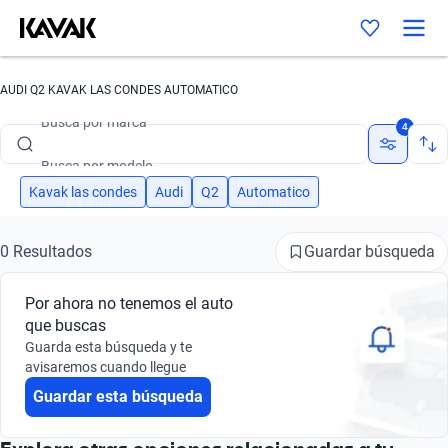
AUDI Q2 KAVAK LAS CONDES AUTOMATICO
Busca por marca
4
Busca por modelo
Busca por versión
Kavak las condes
Audi
Q2
Automatico
Busca por año
Guardar búsqueda
0 Resultados
Busca por marca
Por ahora no tenemos el auto
Busca por modelo
que buscas
Guarda esta búsqueda y te
Busca por versión
avisaremos cuando llegue
Guardar esta búsqueda
Busca por año