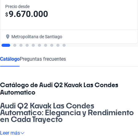
Precio desde
9.670.000
$
Metropolitana de Santiago
Catálogo
Preguntas frecuentes
Catálogo de Audi Q2 Kavak Las Condes
Automatico
Audi Q2 Kavak Las Condes
Automatico: Elegancia y Rendimiento
en Cada Trayecto
Oye, si buscas un auto que sea la raja y se adapte a tu día a
Leer más