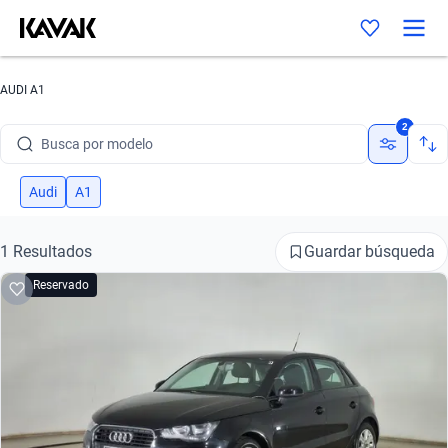
AUDI A1
Busca por marca
2
Busca por modelo
Busca por versión
Audi
A1
Busca por año
Guardar búsqueda
1 Resultados
Busca por marca
Reservado
Busca por modelo
Busca por versión
Busca por año