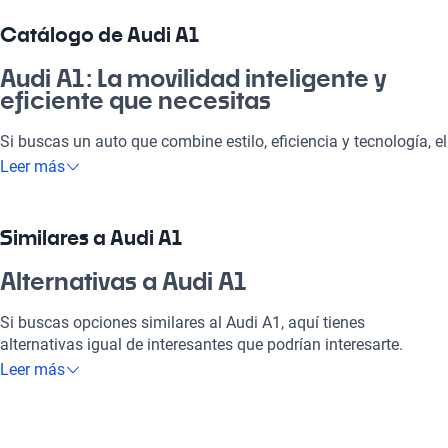
Catálogo de Audi A1
Audi A1: La movilidad inteligente y
eficiente que necesitas
Si buscas un auto que combine estilo, eficiencia y tecnología, el
Audi A1 es tu mejor opción. Perfecto para el día a día, para ir a
Leer más
la pega o disfrutar de un carrete en la playa. Con su diseño
compacto y atractivo, te garantizamos que este vehículo se
adapta a todas tus necesidades. Los Audi A1 son una
Similares a Audi A1
excelente elección por su calidad y durabilidad, convirtiéndolos
en una inversión que te va a encantar.
Alternativas a Audi A1
¿Por qué elegir Audi A1?
Si buscas opciones similares al Audi A1, aquí tienes
alternativas igual de interesantes que podrían interesarte.
Tecnología al servicio de tu comodidad
Leer más
Audi A8
Disfrutá de la mejor tecnología con Tecnología moderna, lo que
hará que cada viaje sea placentero y conectado.
El Audi A8 es ideal para quienes buscan un lujo incomparable
en cada viaje.