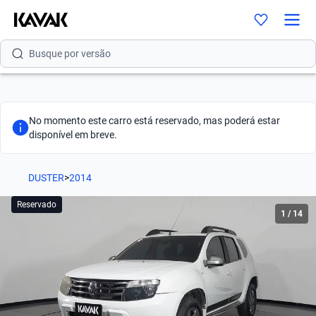
Busque por modelo
Busque por versão
Busque por ano
Busque por marca
No momento este carro está reservado, mas poderá estar
disponível em breve.
Busque por modelo
DUSTER
Busque por versão
>
2014
Reservado
Busque por ano
1
/
14