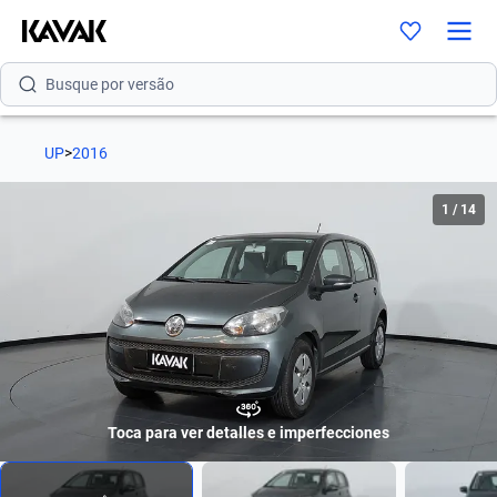
Busque por modelo
Busque por versão
Busque por ano
UP
>
2016
Busque por marca
1
/
14
Busque por modelo
Busque por versão
Busque por ano
Toca para ver detalles e imperfecciones