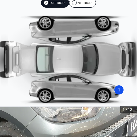
ABS
EXTERIOR
INTERIOR
82
Sim
Litros
1.0
Tipo de Combustível
Flex
Tipo de Motor
Combustão
1
1
/
12