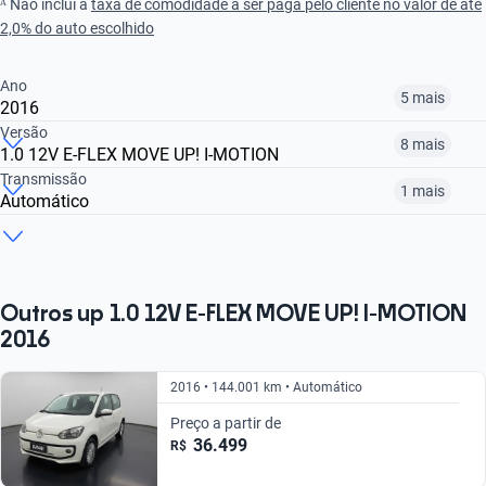
ᴬ Não inclui a
taxa de comodidade a ser paga pelo cliente no valor de até
2,0% do auto escolhido
Ano
5 mais
2016
Versão
8 mais
1.0 12V E-FLEX MOVE UP! I-MOTION
2015
2016
2017
Transmissão
1 mais
Automático
1.0 MOVE UP!
1.0 MOVE UP! I-MOTION
1.0 TSI PEPPER
R$ 34.199
R$ 43.999
R$ 49.799
Manual
Automático
R$ 45.399
R$ 47.399
R$ 67.199
R$ 45.399
R$ 47.399
Outros up 1.0 12V E-FLEX MOVE UP! I-MOTION
2016
2016 • 144.001 km • Automático
Preço a partir de
36.499
R$