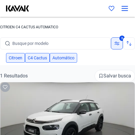
CITROEN C4 CACTUS AUTOMATICO
Busque por marca
3
Busque por modelo
Busque por versão
Citroen
C4 Cactus
Automático
Busque por ano
Salvar busca
1 Resultados
Busque por marca
Busque por modelo
Busque por versão
Busque por ano