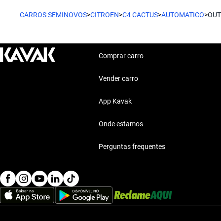
CARROS SEMINOVOS
>
CITROEN
>
C4 CACTUS
>
AUTOMATICO
>
OUT
Comprar carro
Vender carro
App Kavak
Onde estamos
Perguntas frequentes