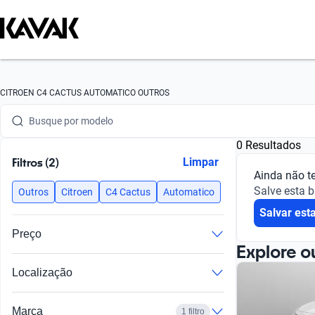
Busque por marca
CITROEN C4 CACTUS AUTOMATICO OUTROS
Busque por modelo
0 Resultados
Busque por versão
Filtros (2)
Limpar
Ainda não t
Busque por ano
Salve esta 
Outros
Citroen
C4 Cactus
Automatico
Salvar est
Busque por marca
Preço
Busque por modelo
Explore o
Localização
Busque por versão
Busque por ano
Marca
1 filtro