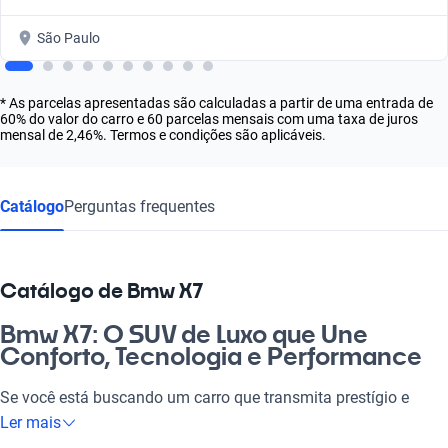
São Paulo
* As parcelas apresentadas são calculadas a partir de uma entrada de
60% do valor do carro e 60 parcelas mensais com uma taxa de juros
mensal de 2,46%. Termos e condições são aplicáveis.
Catálogo
Perguntas frequentes
Catálogo de Bmw X7
Bmw X7: O SUV de Luxo que Une
Conforto, Tecnologia e Performance
Se você está buscando um carro que transmita prestígio e
performance, o Bmw X7 é a escolha perfeita. Este SUV oferece
Ler mais
espaço de sobra e um design moderno, ideal para a família ou