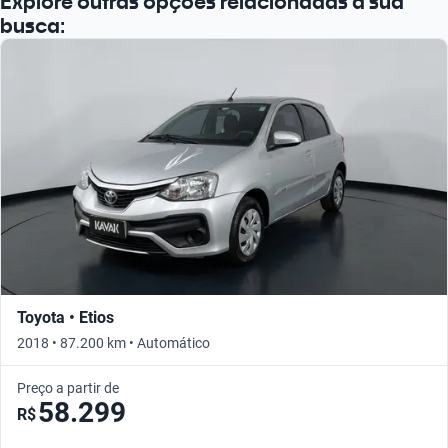
Explore outras opções relacionadas à sua
Busque por ano
busca:
Toyota • Etios
2018 • 87.200 km • Automático
Preço a partir de
58.299
R$