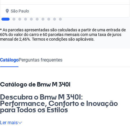
São Paulo
* As parcelas apresentadas são calculadas a partir de uma entrada de
60% do valor do carro e 60 parcelas mensais com uma taxa de juros
mensal de 2,46%. Termos e condições são aplicáveis.
Catálogo
Perguntas frequentes
Catálogo de Bmw M 340I
Descubra o Bmw M 340I:
Performance, Conforto e Inovação
para Todos os Estilos
Se você busca um carro que une potência, estilo e tecnologia, o
Ler mais
Bmw M 340I é a escolha ideal. Sabe aquele desejo de dirigir um