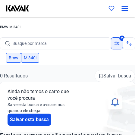
BMW M 340I
2
Busque por marca
Busque por modelo
Bmw
M 340i
Busque por versão
Salvar busca
0 Resultados
Busque por ano
Ainda não temos o carro que
Busque por marca
você procura
Salve esta busca e avisaremos
Busque por modelo
quando ele chegar
Salvar esta busca
Busque por versão