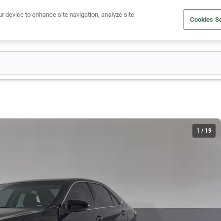
Ven a conocernos. Encuentra tu sede Kavak más cercana
aquí
.
ur device to enhance site navigation, analyze site
Cookies Se
dito
Compra un auto
Vende tu auto
Cuida tu auto
Nosotr
1
/
19