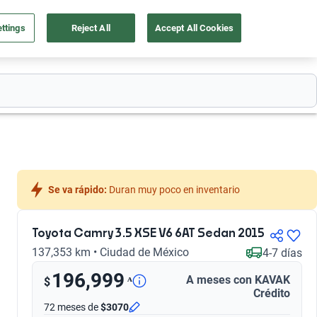
ttings
Reject All
Accept All Cookies
55 4162 9202
os
Ingresar
Ubicación
Se va rápido:
 Duran muy poco en inventario
Toyota Camry 3.5 XSE V6 6AT Sedan 2015
137,353 km • Ciudad de México
4-7 días
196,999
A meses con KAVAK
ᴬ
$
Crédito
72 meses
de
$3070