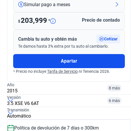
Simular pago a meses
203,999
Precio de contado
ᴬ
$
Cambia tu auto y obtén más
Cotizar
Te damos hasta 3% extra por tu auto al cambiarlo.
Apartar
ᴬ Precio no incluye
Tarifa de Servicio
ni Tenencia 2026.
Año
8 más
2015
Versión
6 más
3.5 XSE V6 6AT
¿Comparar versiones? → Pregúntale a KOPI
Transmisión
Automático
¿Comparar versiones? → Pregúntale a KOPI
2013
2015
Política de devolución de 7 días o 300km