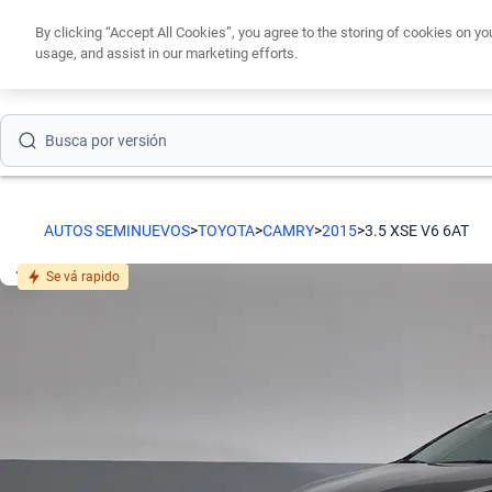
By clicking “Accept All Cookies”, you agree to the storing of cookies on yo
Busca por modelo
usage, and assist in our marketing efforts.
Obtén un cré
Busca por versión
Busca por año
Busca por marca
AUTOS SEMINUEVOS
>
TOYOTA
>
CAMRY
>
2015
>
3.5 XSE V6 6AT
Busca por modelo
Se vá rapido
Busca por versión
Busca por año