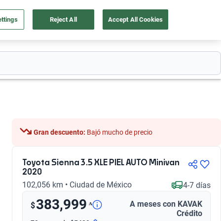
ttings
Reject All
Accept All Cookies
55 4162 9202
os
Ingresar
Ubicación
Gran descuento:
 Bajó mucho de precio
Toyota Sienna 3.5 XLE PIEL AUTO Minivan
2020
102,056 km • Ciudad de México
4-7 días
383,999
A meses con KAVAK
ᴬ
$
Crédito