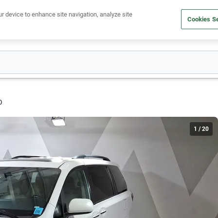
Ven a conocernos. Encuentra tu sede Kavak más cercana
aquí
.
ur device to enhance site navigation, analyze site
Cookies Se
dito
Compra un auto
Vende tu auto
Cuida tu auto
Nosotr
O
1
/
20