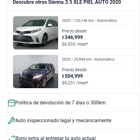
Descubre otros Sienna 3.5 XLE PIEL AUTO 2020
3.5 XLE PIEL AUTO
3.5 XLE AT
$234,999
$327,999
2020 • 120,146 km • Automático
$383,999
$310,999
Precio desde
2018
2019
346,999
$
$6,535 /mes*
2.5 HEV XLE AUTO
3.5 LIMITED AT
$310,999
$368,999
2020 • 26,949 km • Automático
$700,999
$327,999
2020
2021
Precio desde
504,999
$
3.5 XLE PIEL AT
2.5 HEV XLE PIEL AUTO
$383,999
$524,999
$9,231 /mes*
$234,999
$694,500
2022
2023
Política de devolución de 7 días o 300km
$694,500
$700,999
Auto inspeccionado legal y mecánicamente
Bono extra al entregar tu auto actual