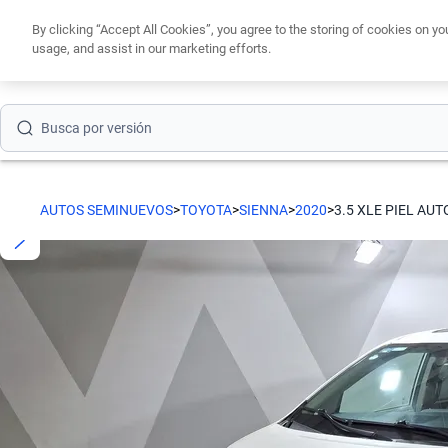
By clicking “Accept All Cookies”, you agree to the storing of cookies on yo
Busca por modelo
usage, and assist in our marketing efforts.
Obtén un cré
Busca por versión
Busca por año
Busca por marca
AUTOS SEMINUEVOS
>
TOYOTA
>
SIENNA
>
2020
>
3.5 XLE PIEL AUT
Busca por modelo
Busca por versión
Busca por año