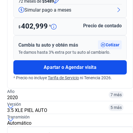
72 meses
de
$5489
Simular pago a meses
402,999
Precio de contado
ᴬ
$
Cambia tu auto y obtén más
Cotizar
Te damos hasta 3% extra por tu auto al cambiarlo.
Apartar o Agendar visita
ᴬ Precio no incluye
Tarifa de Servicio
ni Tenencia 2026.
Año
7 más
2020
Versión
5 más
3.5 XLE PIEL AUTO
¿Comparar versiones? → Pregúntale a KOPI
Transmisión
Automático
¿Comparar versiones? → Pregúntale a KOPI
2014
2015