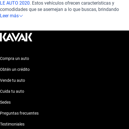
LE AUTO 2020
. Estos vehículos ofrecen características y
comodidades que se asemejan a lo que buscas, brindando
seguridad, tecnología avanzada y un rendimiento confiable.
Leer más
Explora estas opciones para encontrar el auto que se ajuste
perfectamente a tus necesidades y preferencias. ¡Estamos aquí
para ayudarte en cada paso de tu búsqueda!
Compra un auto
Obtén un crédito
Vende tu auto
Cuida tu auto
Sedes
Preguntas frecuentes
Testimoniales