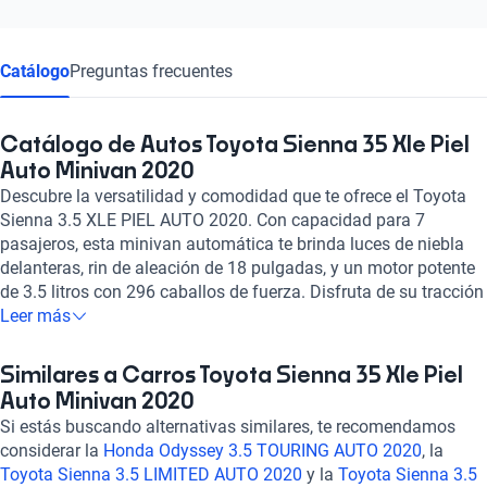
Catálogo
Preguntas frecuentes
Catálogo de Autos Toyota Sienna 35 Xle Piel
Auto Minivan 2020
Descubre la versatilidad y comodidad que te ofrece el Toyota
Sienna 3.5 XLE PIEL AUTO 2020. Con capacidad para 7
pasajeros, esta minivan automática te brinda luces de niebla
delanteras, rin de aleación de 18 pulgadas, y un motor potente
de 3.5 litros con 296 caballos de fuerza. Disfruta de su tracción
delantera, asientos de cuero, sistema de entretenimiento con
Leer más
pantalla táctil, GPS, Apple CarPlay y Bluetooth. Con 8 airbags,
frenos ABS, asistencia de frenado y cámara de distancia, tu
Similares a Carros Toyota Sienna 35 Xle Piel
seguridad es primordial. Su diseño espacioso y confortable,
Auto Minivan 2020
junto con su potencia y tecnología, hacen del Sienna una
Si estás buscando alternativas similares, te recomendamos
elección ideal para tu familia. ¡Experimenta la excelencia en
considerar la
Honda Odyssey 3.5 TOURING AUTO 2020
, la
cada viaje con este Toyota Sienna 2020!
Toyota Sienna 3.5 LIMITED AUTO 2020
y la
Toyota Sienna 3.5