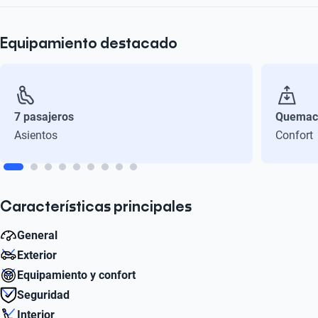
Equipamiento destacado
7 pasajeros
Quemac
Asientos
Confort
Características principales
General
Exterior
Cilindros
Equipamiento y confort
6
Diámetro de Rin
Seguridad
18
Control de Crucero
Interior