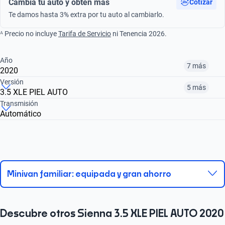
Cambia tu auto y obtén más
Cotizar
Te damos hasta 3% extra por tu auto al cambiarlo.
ᴬ Precio no incluye
Tarifa de Servicio
ni Tenencia 2026.
Año
7 más
2020
Versión
5 más
3.5 XLE PIEL AUTO
¿Comparar versiones? → Pregúntale a KOPI
Transmisión
Automático
¿Comparar versiones? → Pregúntale a KOPI
2014
2015
2018
3.5 XLE PIEL AUTO
3.5 LIMITED AT
3.5 XLE AT
$234,999
$235,999
$399,999
$383,999
$399,999
$310,999
Minivan familiar: equipada y gran ahorro
Descubre otros Sienna 3.5 XLE PIEL AUTO 2020