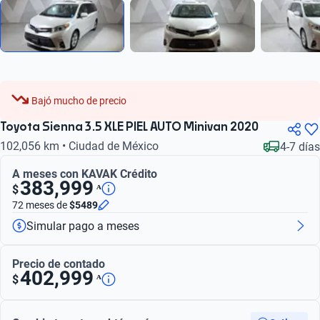
Bajó mucho de precio
Toyota Sienna 3.5 XLE PIEL AUTO Minivan 2020
102,056 km • Ciudad de México
4-7 días
A meses con KAVAK Crédito
383,999
ᴬ
$
72 meses
de
$5489
Simular pago a meses
Precio de contado
402,999
ᴬ
$