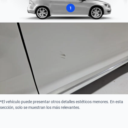
Tipo de motor
Sí
Combustión
1
Asistencia de estacionamiento
Camara
*El vehículo puede presentar otros detalles estéticos menores. En esta
sección, solo se muestran los más relevantes.