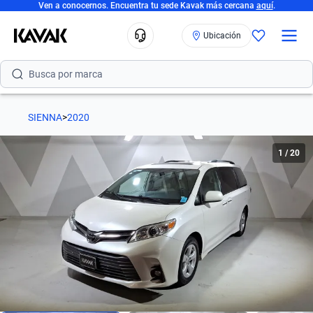
Ven a conocernos. Encuentra tu sede Kavak más cercana
aquí
.
Ubicación
Busca por marca
Busca por modelo
SIENNA
>
2020
Busca por versión
1
/
20
Busca por año
Busca por marca
Busca por modelo
Busca por versión
Busca por año