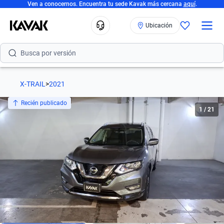
Ven a conocernos. Encuentra tu sede Kavak más cercana
aquí
.
Busca por marca
Ubicación
Busca por modelo
Busca por versión
Busca por año
X-TRAIL
>
2021
Busca por marca
Recién publicado
1
/
21
Busca por modelo
Busca por versión
Busca por año