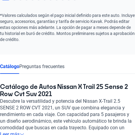
*Valores calculados según el pago inicial definido para este auto. Incluye
seguro, accesorios, garantías y tarifa de servicio Kavak. Podrás editar
estas opciones más adelante. La opción de pagar a meses depende de
tu historial en buró de crédito. Montos preliminares sujetos a aprobación
de crédito.
Catálogo
Preguntas frecuentes
Catálogo de Autos Nissan X Trail 25 Sense 2
Row Cvt Suv 2021
Descubre la versatilidad y potencia del Nissan X-Trail 2.5
SENSE 2 ROW CVT 2021, un SUV que combina elegancia y
rendimiento en cada viaje. Con capacidad para 5 pasajeros y
un diseño aerodinámico, este vehículo automático te brinda la
comodidad que buscas en cada trayecto. Equipado con un
motor de 2.5 litros y 4 cilindros que genera 169 caballos de
Leer más