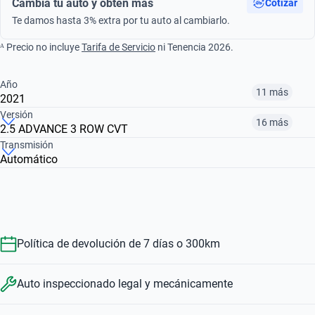
Cambia tu auto y obtén más
Cotizar
Te damos hasta 3% extra por tu auto al cambiarlo.
ᴬ Precio no incluye
Tarifa de Servicio
ni Tenencia 2026.
Año
11 más
2021
Versión
16 más
2.5 ADVANCE 3 ROW CVT
¿Comparar versiones? → Pregúntale a KOPI
Transmisión
Automático
¿Comparar versiones? → Pregúntale a KOPI
2015
2016
2017
2.5 ADVANCE 2 ROW CVT
1.5 HEV E-POWER EXCLUSIVE
2.5 EXCLUSIVE 2 ROW CVT
$193,999
$212,999
$207,999
$496,999
$588,999
$402,999
Política de devolución de 7 días o 300km
Auto inspeccionado legal y mecánicamente