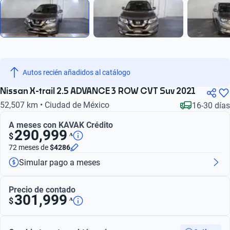
Autos recién añadidos al catálogo
Nissan X-trail 2.5 ADVANCE 3 ROW CVT Suv 2021
52,507 km • Ciudad de México
16-30 días
A meses con KAVAK Crédito
290,999
ᴬ
$
72 meses
de
$4286
Simular pago a meses
Precio de contado
301,999
ᴬ
$