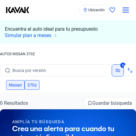
Ubicación
Encuentra el auto ideal para tu presupuesto
Simular plan a meses
Busca por marca
AUTOS NISSAN 370Z
Busca por modelo
2
Busca por versión
Busca por año
Nissan
370z
Busca por marca
Guardar búsqueda
0 Resultados
Busca por modelo
AMPLÍA TU BÚSQUEDA
Busca por versión
Crea una alerta para cuando tu