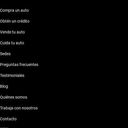
Nissan 370Z 2021
Nissan 370Z Plaza Fortuna
Nissan Armada
Compra un auto
Nissan 370Z 2022
Nissan 370Z Portal Centro
Nissan Cabstar
Obtén un crédito
Nissan 370Z 2023
Nissan 370Z Puerta la Victoria
Vende tu auto
Nissan Camiones
Cuida tu auto
Nissan 370Z 2024
Nissan 370Z Tlalnepantla
Nissan Frontier
Sedes
Nissan GT-R
Preguntas frecuentes
Testimoniales
Nissan Juke
Blog
Nissan Kicks
Quiénes somos
Trabaja con nosotros
Nissan Kicks Play
Contacto
Nissan Leaf