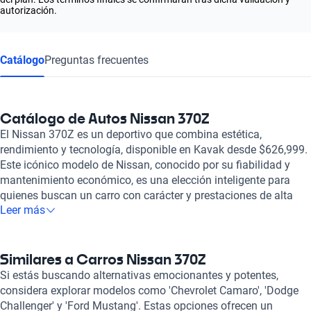
autorización.
Catálogo
Preguntas frecuentes
Catálogo de Autos Nissan 370Z
El Nissan 370Z es un deportivo que combina estética,
rendimiento y tecnología, disponible en Kavak desde $626,999.
Este icónico modelo de Nissan, conocido por su fiabilidad y
mantenimiento económico, es una elección inteligente para
quienes buscan un carro con carácter y prestaciones de alta
Leer más
gama. Con un motor V6 de 3.7 litros que entrega hasta 332 HP,
el 370Z promete una aceleración de 0 a 100 km/h en solo 6.3
segundos, ofreciendo una experiencia de manejo emocionante.
Además, su diseño aerodinámico y moderno no pasa
Similares a Carros Nissan 370Z
desapercibido, reflejando la pasión por el detalle y la ingeniería
Si estás buscando alternativas emocionantes y potentes,
japonesa. A pesar de ser un carro deportivo, su consumo de
considera explorar modelos como 'Chevrolet Camaro', 'Dodge
combustible es razonable, y la seguridad vehicular no se queda
Challenger' y 'Ford Mustang'. Estas opciones ofrecen un