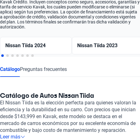
Kavak Crédito. Incluyen conceptos como seguro, accesorios, garantías y
tarifa de servicio Kavak, los cuales pueden modificarse o eliminarse (si
aplica) según tus preferencias. La opción de financiamiento está sujeta
a aprobación de crédito, validación documental y condiciones vigentes
del plan. Los términos finales se confirmarán tras dicha validación y
autorización.
Nissan Tiida 2024
Nissan Tiida 2023
Catálogo
Preguntas frecuentes
Catálogo de Autos Nissan Tiida
El Nissan Tiida es la elección perfecta para quienes valoran la
eficiencia y la durabilidad en su carro. Con precios que inician
desde $143,999 en Kavak, este modelo se destaca en el
mercado de carros económicos por su excelente economía de
combustible y bajo costo de mantenimiento y reparación.
Leer más
Además, su diseño práctico y su capacidad de carga lo