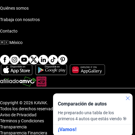
Nissan Tiida Plaza Fortuna
Nissan Kicks
Quiénes somos
Trabaja con nosotros
Nissan Tiida Plaza Fortuna - Showroom
Nissan Kicks Play
Contacto
Nissan Tiida Portal Centro
Nissan Leaf
🇲🇽
México
Nissan Tiida Puerta la Victoria
Nissan Magnite
Nissan Tiida Punto Sur
Nissan March
Nissan Tiida Punto Valle
Nissan Maxima
Nissan Tiida San Ángel
Copyright © 2026 KAVAK.
Comparación de autos
Nissan Murano
Todos los derechos reservados.
He preparado una tabla de los
Aviso de Privacidad
Nissan Tiida Tlalnepantla
primeros 4 autos que estás viendo 🎯
Nissan Note
Términos y Condiciones
Transparencia
¡Vamos!
Transparencia Financiera
Nissan Tiida Tlaquepaque