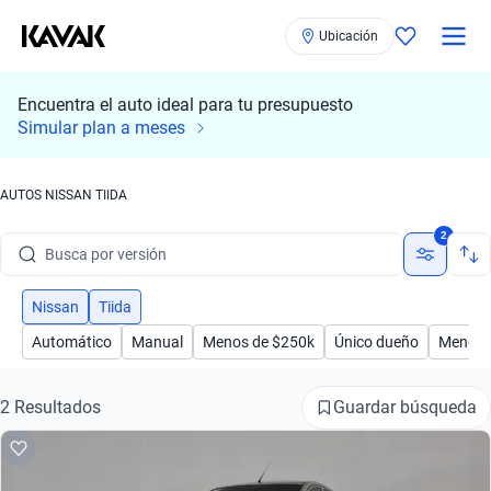
Ubicación
Encuentra el auto ideal para tu presupuesto
Simular plan a meses
Busca por marca
AUTOS NISSAN TIIDA
Busca por modelo
2
Busca por versión
Busca por año
Nissan
Tiida
Automático
Manual
Menos de $250k
Único dueño
Menor 
Busca por marca
Busca por modelo
Guardar búsqueda
2 Resultados
Busca por versión