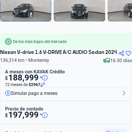
De los más bajos del mercado
Nissan V-drive 1.6 V-DRIVE A/C AUDIO Sedan 2024
136,314 km • Monterrey
16-30 días
A meses con KAVAK Crédito
188,999
ᴬ
$
72 meses
de
$2967
Simular pago a meses
Precio de contado
197,999
ᴬ
$