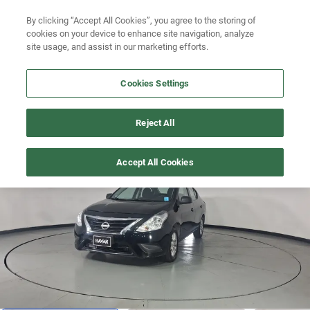
Ven a conocernos. Encuentra tu sede Kavak más cercana
aquí
.
Busca por versión
By clicking “Accept All Cookies”, you agree to the storing of
cookies on your device to enhance site navigation, analyze
Ubicación
Busca por año
site usage, and assist in our marketing efforts.
Busca por marca
Cookies Settings
Busca por modelo
V-DRIVE
>
2024
Reject All
Busca por versión
Precio imbatible
1
/
19
Accept All Cookies
Busca por año