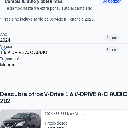
Cambia tu auto y obtén más
Cotizar
Te damos hasta 3% extra por tu auto al cambiarlo.
ᴬ Precio no incluye
Tarifa de Servicio
ni Tenencia 2026.
Año
4 más
2024
Versión
3 más
1.6 V-DRIVE A/C AUDIO
¿Comparar versiones? → Pregúntale a KOPI
Transmisión
Manual
¿Comparar versiones? → Pregúntale a KOPI
2020
2021
2022
1.6 V-DRIVE A/C
1.6 A/C
1.6 A/C AUDIO
$170,999
$172,999
$178,999
$178,999
$170,999
$193,999
Descubre otros V-Drive 1.6 V-DRIVE A/C AUDIO
2024
2024 • 88,234 km • Manual
Precio desde