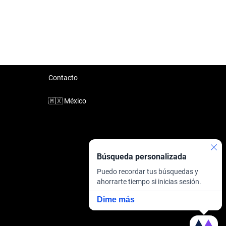
Contacto
🇲🇽
México
Búsqueda personalizada
Puedo recordar tus búsquedas y
ahorrarte tiempo si inicias sesión.
Dime más