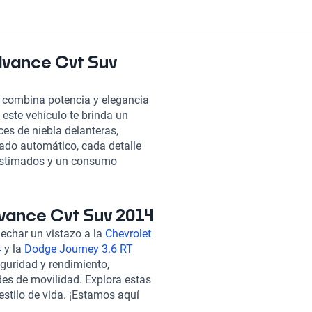
dvance Cvt Suv
combina potencia y elegancia
 este vehículo te brinda un
es de niebla delanteras,
nado automático, cada detalle
 estimados y un consumo
 entre potencia y eficiencia.
sistencia de frenado te brindan
E CVT 2014, la aventura y la
dvance Cvt Suv 2014
encia única!
echar un vistazo a la
Chevrolet
4
y la
Dodge Journey 3.6 RT
eguridad y rendimiento,
des de movilidad. Explora estas
estilo de vida. ¡Estamos aquí