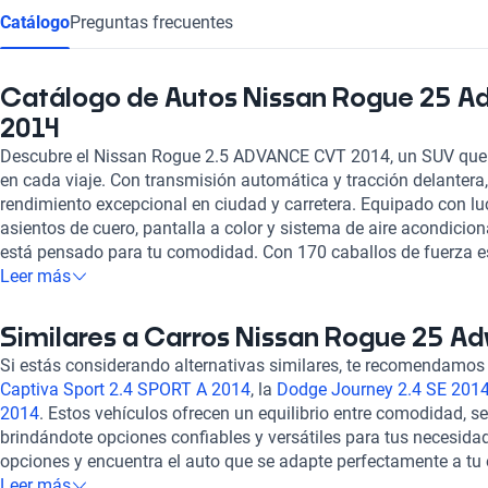
Catálogo
Preguntas frecuentes
Catálogo de Autos Nissan Rogue 25 A
2014
Descubre el Nissan Rogue 2.5 ADVANCE CVT 2014, un SUV que 
en cada viaje. Con transmisión automática y tracción delantera,
rendimiento excepcional en ciudad y carretera. Equipado con luc
asientos de cuero, pantalla a color y sistema de aire acondicio
está pensado para tu comodidad. Con 170 caballos de fuerza
combinado de 7.1 l/100km, experimentarás un equilibrio perfecto
Leer más
Además, su sistema de seguridad con 6 airbags, frenos ABS y a
tranquilidad en cada trayecto. Con el Nissan Rogue 2.5 ADVANC
Similares a Carros Nissan Rogue 25 A
sofisticación se unen en un solo vehículo. ¡Haz tuya esta experi
Si estás considerando alternativas similares, te recomendamos 
Captiva Sport 2.4 SPORT A 2014
, la
Dodge Journey 2.4 SE 201
2014
. Estos vehículos ofrecen un equilibrio entre comodidad, s
brindándote opciones confiables y versátiles para tus necesida
opciones y encuentra el auto que se adapte perfectamente a tu 
para ayudarte en cada paso del proceso de selección!
Leer más