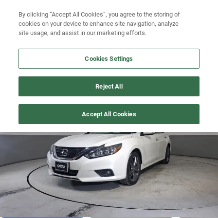
Ven a conocernos. Encuentra tu sede Kavak más cercana
aquí
.
Busca por modelo
By clicking “Accept All Cookies”, you agree to the storing of
cookies on your device to enhance site navigation, analyze
Ubicación
Busca por versión
site usage, and assist in our marketing efforts.
Busca por año
Cookies Settings
Busca por marca
ALTIMA
>
2018
Reject All
Busca por modelo
1
/
17
Accept All Cookies
Busca por versión
Busca por año