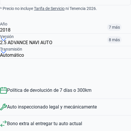
ᴬ Precio no incluye
Tarifa de Servicio
ni Tenencia 2026.
Año
7 más
2018
Versión
8 más
2.5 ADVANCE NAVI AUTO
¿Comparar versiones? → Pregúntale a KOPI
Transmisión
Automático
¿Comparar versiones? → Pregúntale a KOPI
2014
2017
2018
3.5 EXCLUSIVE AUTO
2.5 SENSE CVT
2.5 ADVANCE NAVI MIDNIGHT EDITION AUTO
$160,999
$196,999
$149,999
$149,999
$196,999
$190,999
Política de devolución de 7 días o 300km
Auto inspeccionado legal y mecánicamente
Bono extra al entregar tu auto actual