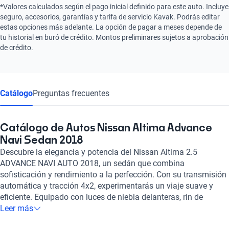
*Valores calculados según el pago inicial definido para este auto. Incluye
seguro, accesorios, garantías y tarifa de servicio Kavak. Podrás editar
estas opciones más adelante. La opción de pagar a meses depende de
tu historial en buró de crédito. Montos preliminares sujetos a aprobación
de crédito.
Catálogo
Preguntas frecuentes
Catálogo de Autos Nissan Altima Advance
Navi Sedan 2018
Descubre la elegancia y potencia del Nissan Altima 2.5
ADVANCE NAVI AUTO 2018, un sedán que combina
sofisticación y rendimiento a la perfección. Con su transmisión
automática y tracción 4x2, experimentarás un viaje suave y
eficiente. Equipado con luces de niebla delanteras, rin de
aleación de 18 pulgadas y un motor de 2.5 litros de 4 cilindros,
Leer más
este Altima te brinda una experiencia de conducción