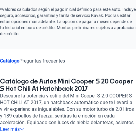
*Valores calculados según el pago inicial definido para este auto. Incluye
seguro, accesorios, garantías y tarifa de servicio Kavak. Podrás editar
estas opciones más adelante. La opción de pagar a meses depende de
tu historial en buró de crédito. Montos preliminares sujetos a aprobación
de crédito.
Catálogo
Preguntas frecuentes
Catálogo de Autos Mini Cooper S 20 Cooper
S Hot Chili At Hatchback 2017
Descubre la potencia y estilo del Mini Cooper S 2.0 COOPER S
HOT CHILI AT 2017, un hatchback automático que te llevará a
vivir experiencias inigualables. Con su motor turbo de 2.0 litros
y 189 caballos de fuerza, sentirás la emoción en cada
aceleración. Equipado con luces de niebla delanteras, asientos
de cuero, sistema de audio de alta calidad y tecnología
Leer más
Bluetooth y GPS, este Mini Cooper combina rendimiento y