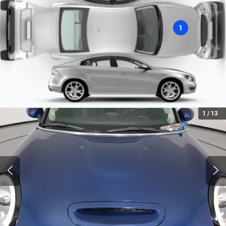
1640
Sí
1
Start/Stop
Sensor de lluvia
Sí
Sí
Aceleración Estimada 0-100 km/h
6.8
Cilindros
1
/
13
4
Turbo
Turbo
Combustible
Gasolina
Tipo de motor