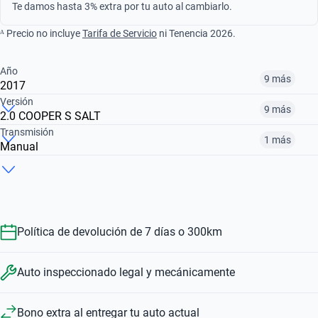
Te damos hasta 3% extra por tu auto al cambiarlo.
ᴬ Precio no incluye
Tarifa de Servicio
ni Tenencia 2026.
Año
9 más
2017
Versión
9 más
2.0 COOPER S SALT
¿Comparar versiones? → Pregúntale a KOPI
Transmisión
1 más
Manual
¿Comparar versiones? → Pregúntale a KOPI
2016
2017
2018
¿Comparar versiones? → Pregúntale a KOPI
2.0 COOPER S CHILI
2.0 COOPER S HOT CHILI AUTO
2.0 COOPER S CLASSIC DCT
$214,999
$237,999
$234,999
Manual
Automático
$257,999
$234,999
$403,999
Política de devolución de 7 días o 300km
$257,999
$234,999
Auto inspeccionado legal y mecánicamente
Bono extra al entregar tu auto actual