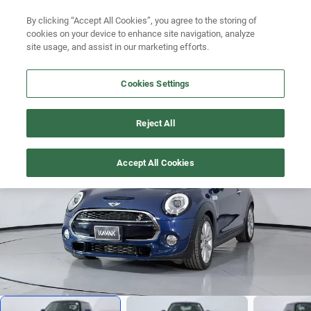
By clicking “Accept All Cookies”, you agree to the storing of
Ubicación
Busca por versión
cookies on your device to enhance site navigation, analyze
site usage, and assist in our marketing efforts.
Busca por año
Cookies Settings
Busca por marca
COOPER-S
>
2017
Busca por modelo
Reject All
1
/
18
Busca por versión
Accept All Cookies
Busca por año