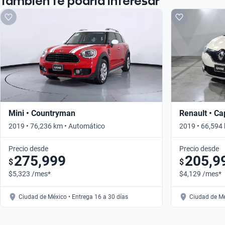
También te podría interesar
Mini • Countryman
Renault • Ca
2019 • 76,236 km • Automático
2019 • 66,594
Precio desde
Precio desde
275,999
205,9
$
$
$5,323 /mes*
$4,129 /mes*
Ciudad de México • Entrega 16 a 30 días
Ciudad de Mé