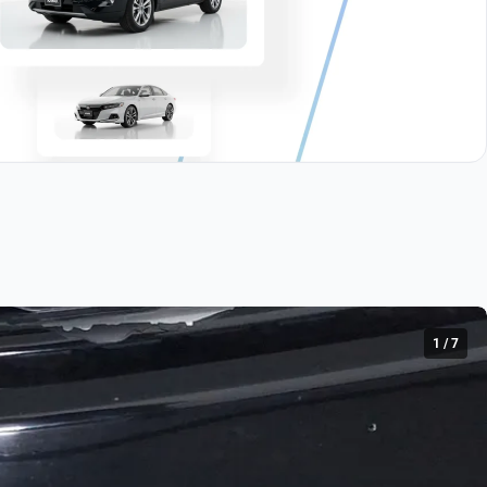
1
/
7