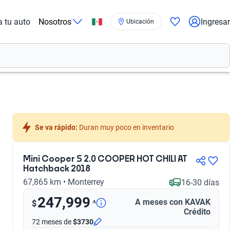
a tu auto
Nosotros
Ingresar
Ubicación
Se va rápido:
 Duran muy poco en inventario
Mini Cooper S 2.0 COOPER HOT CHILI AT
Hatchback 2018
67,865 km • Monterrey
16-30 días
247,999
A meses con KAVAK
ᴬ
$
Crédito
72 meses
de
$3730